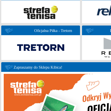
Oficjalna Piłka - Tretorn
Zapraszamy do Sklepu Kibica!