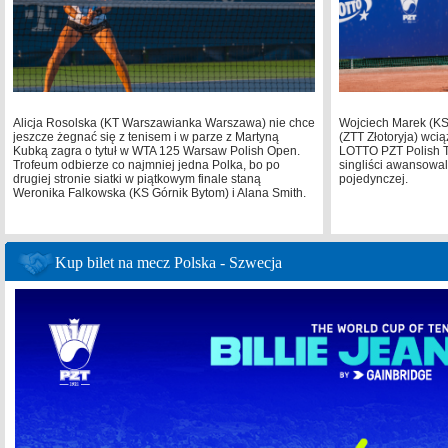
Alicja Rosolska (KT Warszawianka Warszawa) nie chce
Wojciech Marek (KS 
jeszcze żegnać się z tenisem i w parze z Martyną
(ZTT Złotoryja) wcią
Kubką zagra o tytuł w WTA 125 Warsaw Polish Open.
LOTTO PZT Polish T
Trofeum odbierze co najmniej jedna Polka, bo po
singliści awansowal
drugiej stronie siatki w piątkowym finale staną
pojedynczej.
Weronika Falkowska (KS Górnik Bytom) i Alana Smith.
Kup bilet na mecz Polska - Szwecja