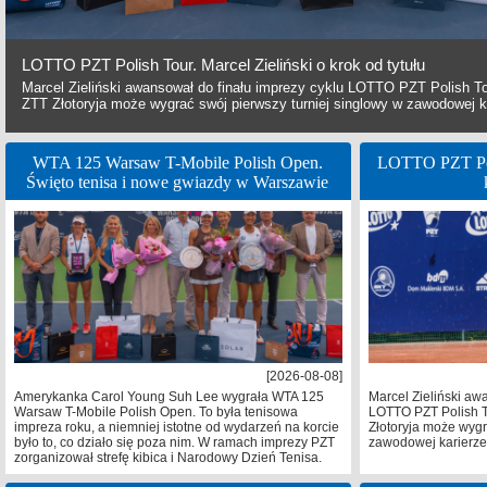
LOTTO PZT Polish Tour. Marcel Zieliński o krok od tytułu
Marcel Zieliński awansował do finału imprezy cyklu LOTTO PZT Polish To
ZTT Złotoryja może wygrać swój pierwszy turniej singlowy w zawodowej k
WTA 125 Warsaw T-Mobile Polish Open.
LOTTO PZT Poli
Święto tenisa i nowe gwiazdy w Warszawie
[2026-08-08]
Amerykanka Carol Young Suh Lee wygrała WTA 125
Marcel Zieliński aw
Warsaw T-Mobile Polish Open. To była tenisowa
LOTTO PZT Polish T
impreza roku, a niemniej istotne od wydarzeń na korcie
Złotoryja może wygr
było to, co działo się poza nim. W ramach imprezy PZT
zawodowej karierze
zorganizował strefę kibica i Narodowy Dzień Tenisa.