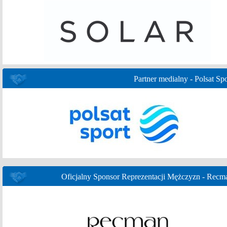
Partner medialny - Polsat Spo
Oficjalny Sponsor Reprezentacji Mężczyzn - Recm