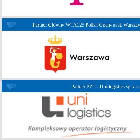
Partner Główny WTA125 Polish Open- m.st. Warsza
Partner PZT - Uni-logistics sp. z o.