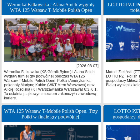
Weronika Falkowska i Alana Smith wygrały
LOTTO PZT Poli
WTA 125 Warsaw T-Mobile Polish Open
trof
[2026-08-07]
Weronika Falkowska (KS Górnik Bytom) i Alana Smith
Marcel Zieliński (ZT
wygrały turniej gry podwójnej podczas WTA 125
LOTTO PZT Polish T
Warsaw T-Mobile Polish Open. Polka i Amerykanka
gospodarzy Miłosz 
pokonały Martynę Kubkę (WKT Mera Warszawa) oraz
Biała) wystąpi z kol
Alicję Rosolską (KT Warszawianka Warszawa) 6:3, 6:1.
Ta ostatnia piątkowym meczem zakończyła zawodową
karierę.
WTA 125 Warsaw T-Mobile Polish Open. Trzy
LOTTO PZT P
Polki w finale gry podwójnej!
gospodarzy, 