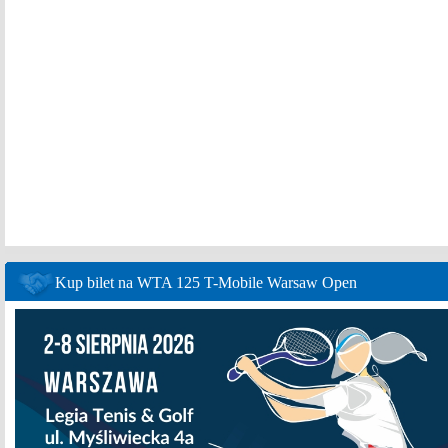
Kup bilet na WTA 125 T-Mobile Warsaw Open