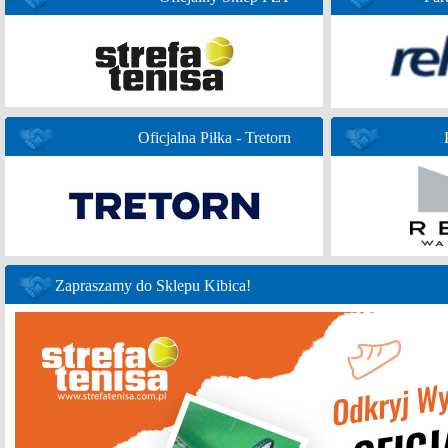
Oficjalna Piłka - Tretorn
Zapraszamy do Sklepu Kibica!