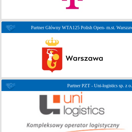
Partner Główny WTA125 Polish Open- m.st. Warsza
Partner PZT - Uni-logistics sp. z o.