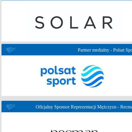
Partner medialny - Polsat Spo
Oficjalny Sponsor Reprezentacji Mężczyzn - Recm