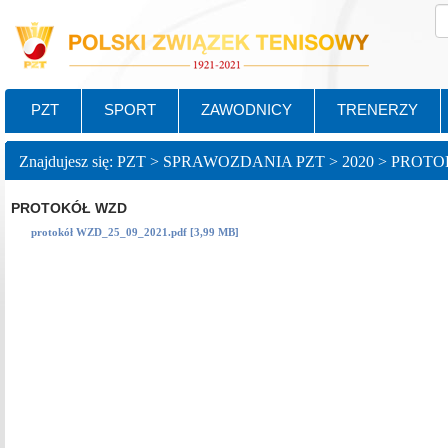
PZT
SPORT
ZAWODNICY
TRENERZY
Znajdujesz się: PZT > SPRAWOZDANIA PZT > 2020 > PRO
PROTOKÓŁ WZD
protokół WZD_25_09_2021.pdf [3,99 MB]