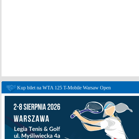
Kup bilet na WTA 125 T-Mobile Warsaw Open