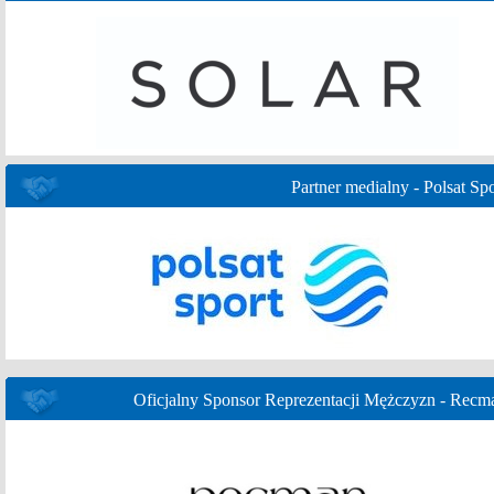
Partner medialny - Polsat Spo
Oficjalny Sponsor Reprezentacji Mężczyzn - Recm