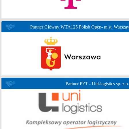
Partner Główny WTA125 Polish Open- m.st. Warsza
Partner PZT - Uni-logistics sp. z o.