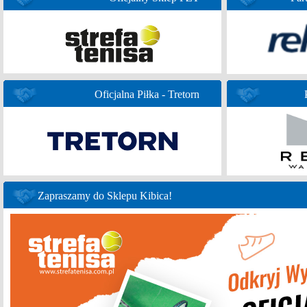
Oficjalna Piłka - Tretorn
Zapraszamy do Sklepu Kibica!