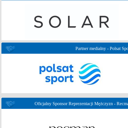
Partner medialny - Polsat Spo
Oficjalny Sponsor Reprezentacji Mężczyzn - Recm