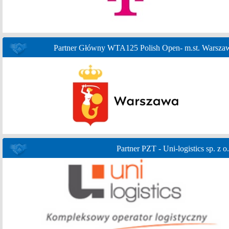
Partner Główny WTA125 Polish Open- m.st. Warsza
Partner PZT - Uni-logistics sp. z o.