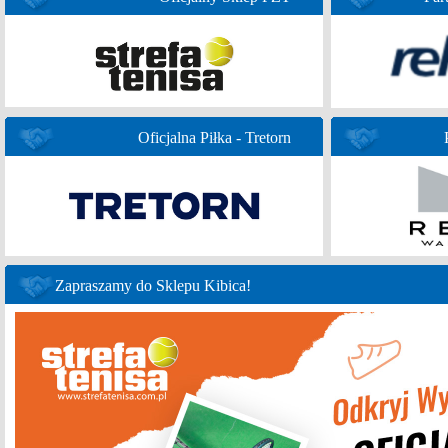
Oficjalna Piłka - Tretorn
Zapraszamy do Sklepu Kibica!