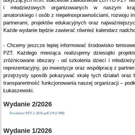
dotyczących m.in. sukcesów zawodników LOTTO PZT Tea
i młodzieżowych organizowanych w naszym kraju
amatorskiego i osób z niepełnosprawnościami, rozwoju inf
partnerami, projektów edukacyjnych oraz najważniejszy
Każde wydanie będzie zawierać również kalendarz nadch
- Chcemy jeszcze lepiej informować środowisko tenisow
PZT. Każdego miesiąca realizujemy dziesiątki projek
zróżnicowane obszary - od szkolenia dzieci i młodzież
reprezentacyjny, po inwestycje oraz współpracę z partner
przejrzysty sposób pokazywać skalę tych działań oraz
transparentność funkcjonowania naszej organizacji – pod
Łukaszewski.
Wydanie 2/2026
Newsletter PZT 2-2026.pdf [19,6 MB]
Wydanie 1/2026