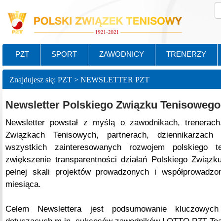
PZT
SPORT
ZAWODNICY
TRENERZY
Znajdujesz się: PZT > NEWSLETTER PZT
Newsletter Polskiego Związku Tenisowego
Newsletter powstał z myślą o zawodnikach, trenerach
Związkach Tenisowych, partnerach, dziennikarzach
wszystkich zainteresowanych rozwojem polskiego t
zwiększenie transparentności działań Polskiego Związk
pełnej skali projektów prowadzonych i współprowadz
miesiąca.
Celem Newslettera jest podsumowanie kluczowych