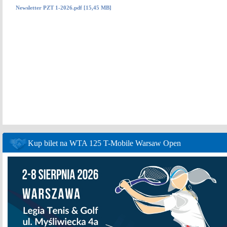
Newsletter PZT 1-2026.pdf [15,45 MB]
Kup bilet na WTA 125 T-Mobile Warsaw Open