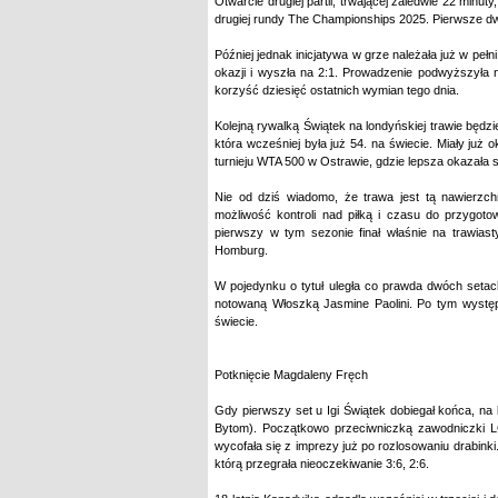
Otwarcie drugiej partii, trwającej zaledwie 22 minu
drugiej rundy The Championships 2025. Pierwsze d
Później jednak inicjatywa w grze należała już w pełn
okazji i wyszła na 2:1. Prowadzenie podwyższyła 
korzyść dziesięć ostatnich wymian tego dnia.
Kolejną rywalką Świątek na londyńskiej trawie będzi
która wcześniej była już 54. na świecie. Miały już
turnieju WTA 500 w Ostrawie, gdzie lepsza okazała s
Nie od dziś wiadomo, że trawa jest tą nawierzchn
możliwość kontroli nad piłką i czasu do przygot
pierwszy w tym sezonie finał właśnie na trawiast
Homburg.
W pojedynku o tytuł uległa co prawda dwóch setach
notowaną Włoszką Jasmine Paolini. Po tym wystę
świecie.
Potknięcie Magdaleny Fręch
Gdy pierwszy set u Igi Świątek dobiegał końca, n
Bytom). Początkowo przeciwniczką zawodniczki 
wycofała się z imprezy już po rozlosowaniu drabinki.
którą przegrała nieoczekiwanie 3:6, 2:6.