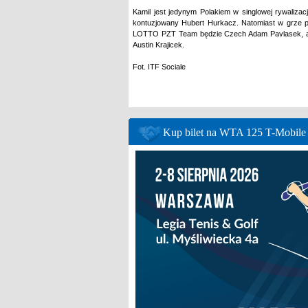
Kamil jest jedynym Polakiem w singlowej rywalizac
kontuzjowany Hubert Hurkacz. Natomiast w grze p
LOTTO PZT Team będzie Czech Adam Pavlasek, a 
Austin Krajicek.
Fot. ITF Sociale
Kup bilet na WTA 125 T-Mobil