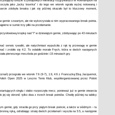
 decydującej rundzie trzyetapowych eliminacji rozgrywanych w Roehampton na
oczyła jako „lucky loserka” i do tego we wtorek ograła wyżej notowaną i
arcie zdobyła breaka i jak się później okazało był to kluczowy moment,
y w gemie czwartym, ale nie wykorzystała w nim wypracowanego break pointa.
jpierw w sumie trzy piłki na przełamanie.
 przysłowiową kropkę nad "i" w dziewiątym gemie, zdobywając po 43 minutach
łamać serwis rywalki, ale natychmiast wypuściła z rąk tę przewagę w gemie
ać i zrobiło się 4:2. To osłabiło morale Fręch, która w dwóch następnych
ała pierwszego meczbola po godzinie i 15 minutach gry.
nań) przegrała we wtorek 7:6 (9-7), 1:6, 4:6 z Francuzką Elsą Jacquemot,
r Polish Open 2025 w Leszno Tenis Klub, współorganizowanej przez Polski
k startujących singlu i słabo rozpoczęła mecz, ponieważ już w gemie otwarcia
 jej się obronić tylko dwa z trzech break pointów. Chwilę później na tablicy
m gemie, gdy straciła go przy piątym break poincie, a także w siódmym – tu
bronną ręką, odrabiając stratę dwóch przełamań i wyszła na 5:5, a następnie