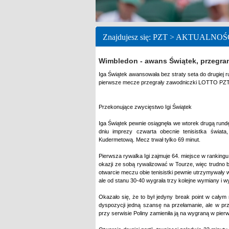
Znajdujesz się: PZT > AKTUALNOŚ
Wimbledon - awans Świątek, przegran
Iga Świątek awansowała bez straty seta do drugiej 
pierwsze mecze przegrały zawodniczki LOTTO PZT 
Przekonujące zwycięstwo Igi Świątek
Iga Świątek pewnie osiągnęła we wtorek drugą rund
dniu imprezy czwarta obecnie tenisistka świat
Kudermetową. Mecz trwał tylko 69 minut.
Pierwsza rywalka Igi zajmuje 64. miejsce w rankingu 
okazji ze sobą rywalizować w Tourze, więc trudno 
otwarcie meczu obie tenisistki pewnie utrzymywały w
ale od stanu 30-40 wygrała trzy kolejne wymiany i w
Okazało się, że to był jedyny break point w cały
dyspozycji jedną szansę na przełamanie, ale w prz
przy serwisie Poliny zamieniła ją na wygraną w pier