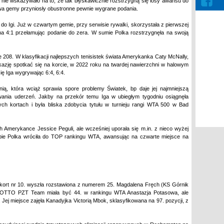
ty, nie wskazywało na to, że tak błyskawicznie rozstrzygną się losy awansu do
wa gemy przyniosły obustronne pewnie wygrane podania.
i do Igi. Już w czwartym gemie, przy serwisie rywalki, skorzystała z pierwszej
na 4:1 przełamując podanie do zera. W sumie Polka rozstrzygnęła na swoją
e 208. W klasyfikacji najlepszych tenisistek świata Amerykanka Caty McNally,
 okazję spotkać się na korcie, w 2022 roku na twardej nawierzchni w halowym
ię Iga wygrywając 6:4, 6:4.
ią, która wciąż sprawia spore problemy Światek, bp daje jej najmniejszą
owania uderzeń. Jakby na przekór temu Iga w ubiegłym tygodniu osiągnęła
ych kortach i była bliska zdobycia tytułu w turnieju rangi WTA 500 w Bad
 Amerykance Jessice Peguli, ale wcześniej uporała się m.in. z nieco wyżej
pie Polka wróciła do TOP rankingu WTA, awansując na czwarte miejsce na
a kort nr 10. wyszła rozstawiona z numerem 25. Magdalena Fręch (KS Górnik
LOTTO PZT Team miała być 44. w rankingu WTA Anastazja Potasowa, ale
 Jej miejsce zajęła Kanadyjka Victorią Mbok, sklasyfikowana na 97. pozycji, z