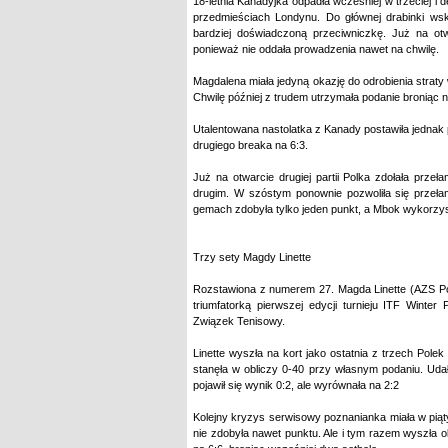
18-letnia Kanadyjka odpadła wcześniej w trzeciej i
przedmieściach Londynu. Do głównej drabinki wsk
bardziej doświadczoną przeciwniczkę. Już na otw
ponieważ nie oddała prowadzenia nawet na chwilę.
Magdalena miała jedyną okazję do odrobienia strat
Chwilę później z trudem utrzymała podanie broniąc na
Utalentowana nastolatka z Kanady postawiła jednak
drugiego breaka na 6:3.
Już na otwarcie drugiej partii Polka zdołała prze
drugim. W szóstym ponownie pozwoliła się przełam
gemach zdobyła tylko jeden punkt, a Mbok wykorzyst
Trzy sety Magdy Linette
Rozstawiona z numerem 27. Magda Linette (AZS Poz
triumfatorką pierwszej edycji turnieju ITF Winte
Związek Tenisowy.
Linette wyszła na kort jako ostatnia z trzech Pole
stanęła w obliczy 0-40 przy własnym podaniu. Udało
pojawił się wynik 0:2, ale wyrównała na 2:2
Kolejny kryzys serwisowy poznanianka miała w piąty
nie zdobyła nawet punktu. Ale i tym razem wyszła o