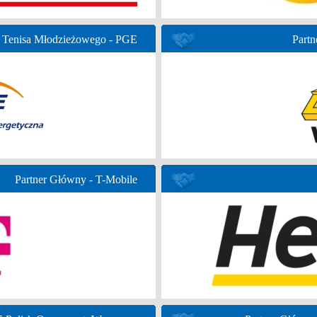
 Tenisa Młodzieżowego - PGE
Partn
Partner Główny - T-Mobile