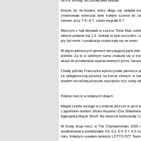
na 6:6, broniąc wcześniej dwa setbole.
Doszło do tie-breaka, który długo się układał k
zmarnowała wówczas dwie kolejne szanse do zamkn
setowe, przy 7-6 i 8-7, zanim wygrała 9-7.
Mistrzyni z hali Akwawit w Leszno Tenis Klub zdo
własne podanie ma 1:3. Jednak to było wszystko, co
gry był remis i rywalizacja rozpoczęła się na nowo.
W pięciu pierwszych gemach decydującej partii obi
pointów. Za to w siódmym sama znalazła się w trudn
okazji do przełamania wypracowanych przez Jacqu
Chwilę później Francuzka wykorzystała pierwsza 
za ubiegłoroczną porażkę na korcie zimnym w ha
bowiem wcześniej przeszła zwycięsko trzy rundy el
Polskie mecze w kolejnych dniach
Magda Linette wystąpi w Londynie jeszcze w grze p
z japońskim duetem Shuko Aoyama i Ena Shibahara.
Egipcjanką Mayar Sherif. Na otwarcie wylosowały C
W środę drugi mecz w The Championships 2025 r
wyeliminował w poniedziałek 4:6, 6:2, 6:4, 5:7, 6:3 
roku. Kolejnym rywalem tenisisty LOTTO PZT Team