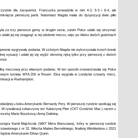
orzystnie dla Jacquemot. Francuzka prowadziła w nim 4-2, 5-3 i 6-4, ale
ięcia pierwszej partii. Natomiast Magda miała do dyspozycji dwie piłki
była za trzy pierwsze gemy w drugim secie, zanim Polce udało się utrzymać
 udało jej się osiągnąć w tej odsłonie meczu, więc po blisko dwóch godzinach
e pewnie wygrywały podania. W szóstym Magda nie wykorzystała trzech break
ej sytuacji i udało jej się wyjść obronną ręką tylko przy pierwszej z dwóch
emot.
piłkę meczową przy własnym podaniu. W ten sposób zrewanżowała się Polce
lowym turnieju WTA 250 w Rouen. Elsa wygrała w Londynie czwarty mecz,
iminacji w Roehampton.
odwójnej u boku Amerykanki Bernardy Pery. W pierwszej rundzie spotkają się
 W rywalizacji zobaczymy też Katarzynę Piter (CKT Grodzisk Maz.) razem z
zeszkę Marie Bouzkovą i Annę Dalininę.
ozegra Kamil Majchrzak (WKT Mera Warszawa), który w pierwszej rundzie
rozstawionego z nr 32. Włocha Matteo Berrettiniego, finalistę Wimbledonu z 2021
 będzie Amerykanin Ethan Quinn.