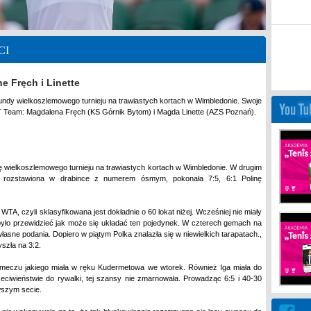
CI
e Fręch i Linette
rundy wielkoszlemowego turnieju na trawiastych kortach w Wimbledonie. Swoje
Team: Magdalena Fręch (KS Górnik Bytom) i Magda Linette (AZS Poznań).
ę wielkoszlemowego turnieju na trawiastych kortach w Wimbledonie. W drugim
a, rozstawiona w drabince z numerem ósmym, pokonała 7:5, 6:1 Polinę
WTA, czyli sklasyfikowana jest dokładnie o 60 lokat niżej. Wcześniej nie miały
było przewidzieć jak może się układać ten pojedynek. W czterech gemach na
łasne podania. Dopiero w piątym Polka znalazła się w niewielkich tarapatach.,
yszła na 3:2.
m meczu jakiego miała w ręku Kudermetowa we wtorek. Również Iga miała do
eciwieństwie do rywalki, tej szansy nie zmarnowała. Prowadząc 6:5 i 40-30
wszym secie.