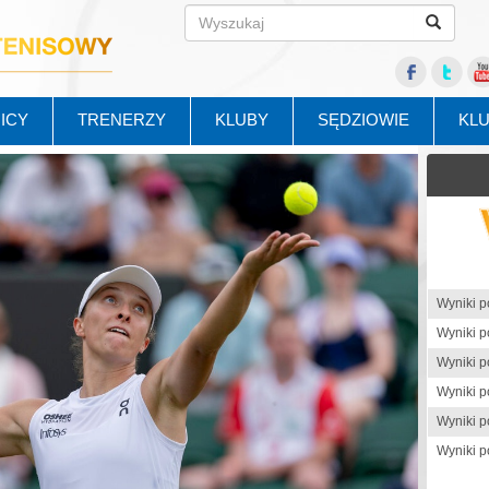
ICY
TRENERZY
KLUBY
SĘDZIOWIE
KL