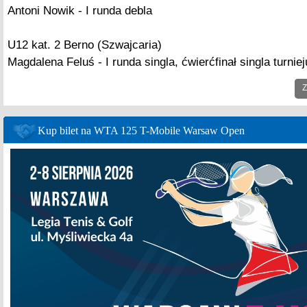
Antoni Nowik - I runda debla
U12 kat. 2 Berno (Szwajcaria)
Magdalena Feluś - I runda singla, ćwierćfinał singla turnie
Z
Kup bilet na WTA 125 T-Mobile Warsaw Open