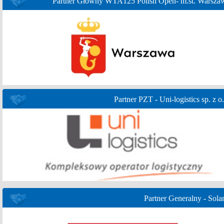
Partner Główny WTA125 Polish Open- m.st. Warsza
Partner PZT - Uni-logistics sp. z o.
Partner Generalny - Sola