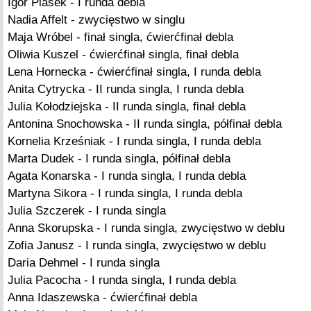
Igor Piasek - I runda debla
Nadia Affelt - zwycięstwo w singlu
Maja Wróbel - finał singla, ćwierćfinał debla
Oliwia Kuszel - ćwierćfinał singla, finał debla
Lena Hornecka - ćwierćfinał singla, I runda debla
Anita Cytrycka - II runda singla, I runda debla
Julia Kołodziejska - II runda singla, finał debla
Antonina Snochowska - II runda singla, półfinał debla
Kornelia Krześniak - I runda singla, I runda debla
Marta Dudek - I runda singla, półfinał debla
Agata Konarska - I runda singla, I runda debla
Martyna Sikora - I runda singla, I runda debla
Julia Szczerek - I runda singla
Anna Skorupska - I runda singla, zwycięstwo w deblu
Zofia Janusz - I runda singla, zwycięstwo w deblu
Daria Dehmel - I runda singla
Julia Pacocha - I runda singla, I runda debla
Anna Idaszewska - ćwierćfinał debla