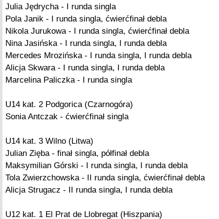
Julia Jędrycha - I runda singla
Pola Janik - I runda singla, ćwierćfinał debla
Nikola Jurukowa - I runda singla, ćwierćfinał debla
Nina Jasińska - I runda singla, I runda debla
Mercedes Mrozińska - I runda singla, I runda debla
Alicja Skwara - I runda singla, I runda debla
Marcelina Paliczka - I runda singla
U14 kat. 2 Podgorica (Czarnogóra)
Sonia Antczak - ćwierćfinał singla
U14 kat. 3 Wilno (Litwa)
Julian Zięba - finał singla, półfinał debla
Maksymilian Górski - I runda singla, I runda debla
Tola Zwierzchowska - II runda singla, ćwierćfinał debla
Alicja Strugacz - II runda singla, I runda debla
U12 kat. 1 El Prat de Llobregat (Hiszpania)