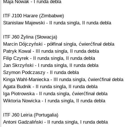
Maja Nowak - I runda debla
ITF J100 Harare (Zimbabwe)
Stanisław Majewski - II runda singla, II runda debla
ITF J60 Żylina (Słowacja)
Marcin Dójczyński - półfinał singla, ćwierćfinał debla
Patryk Kowal - III runda singla, II runda debla
Filip Czyrek - II runda singla, II runda debla
Jan Skrzyński - I runda singla, II runda debla
Szymon Podczaszy - II runda debla
Kinga Wahl-Maniecka - III runda singla, ćwierćfinał debla
Agata Budnik - II runda singla, II runda debla
Iga Piotrowska - II runda singla, ćwierćfinał debla
Wiktoria Nowicka - I runda singla, II runda debla
ITF J60 Leiria (Portugalia)
Antoni Gadzaliński - II runda singla, I runda debla