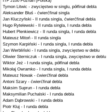
ITF J100 Poznań (Polska)
Tymon Litwic - zwycięstwo w singlu, półfinał debla
Aleksander Błuś - ćwierćfinał singla
Jan Kluczyński - II runda singla, ćwierćfinał debla
Hugo Rytelewski - II runda singla, I runda debla
Hubert Plenkiewicz - II runda singla, I runda debla
Mateusz Mitoń - II runda singla
Szymon Karpiński - I runda singla, I runda debla
Jan Werbliński - I runda singla, zwycięstwo w deblu
Oliwier Sterniczuk - I runda singla, zwycięstwo w deblu
Wiktor Jeż - I runda singla, półfinał debla
Mikołaj Owramko - I runda singla, I runda debla
Mateusz Nowak - ćwierćfinał debla
Antoni Szary - ćwierćfinał debla
Maksim Suprun - I runda debla
Maksymilian Puchalski - I runda debla
Adam Dąbrowski - I runda debla
Piotr Kluj - I runda debla