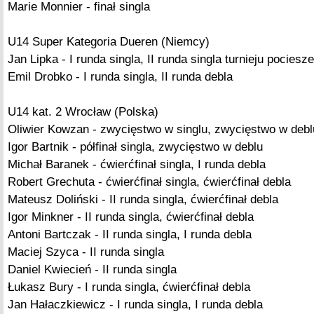
Marie Monnier - finał singla
U14 Super Kategoria Dueren (Niemcy)
Jan Lipka - I runda singla, II runda singla turnieju pociesze
Emil Drobko - I runda singla, II runda debla
U14 kat. 2 Wrocław (Polska)
Oliwier Kowzan - zwycięstwo w singlu, zwycięstwo w debl
Igor Bartnik - półfinał singla, zwycięstwo w deblu
Michał Baranek - ćwierćfinał singla, I runda debla
Robert Grechuta - ćwierćfinał singla, ćwierćfinał debla
Mateusz Doliński - II runda singla, ćwierćfinał debla
Igor Minkner - II runda singla, ćwierćfinał debla
Antoni Bartczak - II runda singla, I runda debla
Maciej Szyca - II runda singla
Daniel Kwiecień - II runda singla
Łukasz Bury - I runda singla, ćwierćfinał debla
Jan Hałaczkiewicz - I runda singla, I runda debla