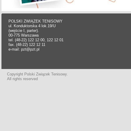
POLSKI ZWIĄZEK TENISOWY
ul. Konduktorska 4 lok.19/U
(wejście I, parter).
00-775 Warszawa
tel. (48-22) 122 12 00, 122 12 01
fax. (48-22) 122 12 11
e-mail: pzt@pzt.pl
Copyright Polski Związek Tenisowy.
All rights reserved