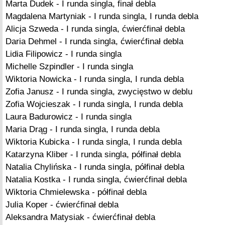
Marta Dudek - I runda singla, finał debla
Magdalena Martyniak - I runda singla, I runda debla
Alicja Szweda - I runda singla, ćwierćfinał debla
Daria Dehmel - I runda singla, ćwierćfinał debla
Lidia Filipowicz - I runda singla
Michelle Szpindler - I runda singla
Wiktoria Nowicka - I runda singla, I runda debla
Zofia Janusz - I runda singla, zwycięstwo w deblu
Zofia Wojcieszak - I runda singla, I runda debla
Laura Badurowicz - I runda singla
Maria Drąg - I runda singla, I runda debla
Wiktoria Kubicka - I runda singla, I runda debla
Katarzyna Kliber - I runda singla, półfinał debla
Natalia Chylińska - I runda singla, półfinał debla
Natalia Kostka - I runda singla, ćwierćfinał debla
Wiktoria Chmielewska - półfinał debla
Julia Koper - ćwierćfinał debla
Aleksandra Matysiak - ćwierćfinał debla