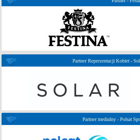
Partner - Festi
Partner Reprezentacji Kobiet - Sol
Partner medialny - Polsat Spo