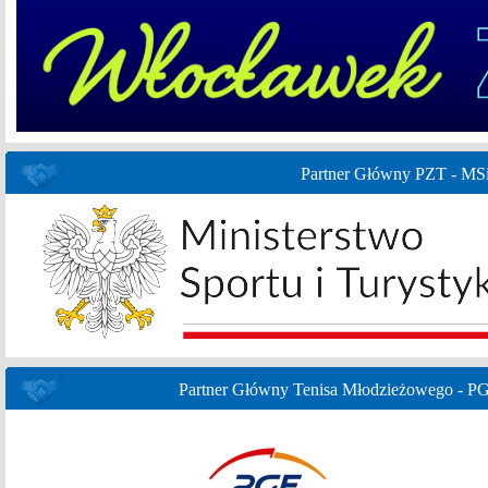
Partner Główny PZT - MS
Partner Główny Tenisa Młodzieżowego - P