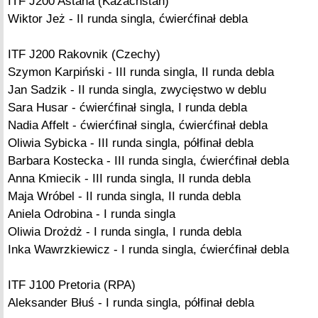
ITF J200 Astana (Kazachstan)
Wiktor Jeż - II runda singla, ćwierćfinał debla
ITF J200 Rakovnik (Czechy)
Szymon Karpiński - III runda singla, II runda debla
Jan Sadzik - II runda singla, zwycięstwo w deblu
Sara Husar - ćwierćfinał singla, I runda debla
Nadia Affelt - ćwierćfinał singla, ćwierćfinał debla
Oliwia Sybicka - III runda singla, półfinał debla
Barbara Kostecka - III runda singla, ćwierćfinał debla
Anna Kmiecik - III runda singla, II runda debla
Maja Wróbel - II runda singla, II runda debla
Aniela Odrobina - I runda singla
Oliwia Drożdż - I runda singla, I runda debla
Inka Wawrzkiewicz - I runda singla, ćwierćfinał debla
ITF J100 Pretoria (RPA)
Aleksander Błuś - I runda singla, półfinał debla