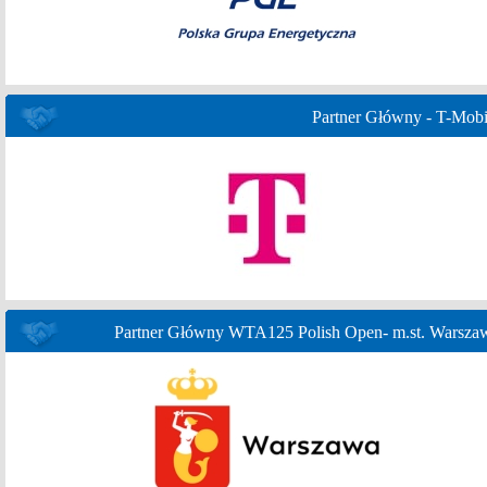
Partner Główny - T-Mobi
Partner Główny WTA125 Polish Open- m.st. Warsza