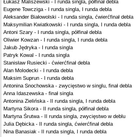
Łukasz Maliszewski - I runda singla, półfinał debla
Eugene Towcziga - I runda singla, I runda debla
Aleksander Białowolski - I runda singla, ćwierćfinał debla
Maksymilian Kwiatkowski - I runda singla, I runda debla
Antoni Szary - I runda singla, półfinał debla
Oliwier Kowzan - I runda singla, I runda debla
Jakub Jędryka - I runda singla
Patryk Kowal - I runda singla
Stanisław Rusiecki - ćwierćfinał debla
Alan Molodecki - I runda debla
Maksim Suprun - I runda debla
Antonina Snochowska - zwycięstwo w singlu, finał debla
Anna Idaszewska - finał singla
Antonina Zielińska - II runda singla, I runda debla
Martyna Sikora - II runda singla, półfinał debla
Martyna Śrutwa - II runda singla, zwycięstwo w deblu
Julia Dębicka - II runda singla, ćwierćfinał debla
Nina Banasiak - II runda singla, I runda debla