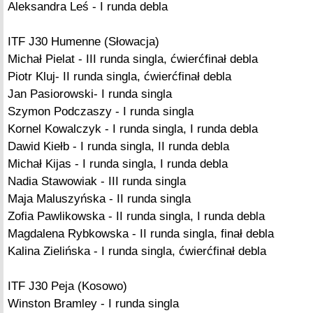
Aleksandra Leś - I runda debla
ITF J30 Humenne (Słowacja)
Michał Pielat - III runda singla, ćwierćfinał debla
Piotr Kluj- II runda singla, ćwierćfinał debla
Jan Pasiorowski- I runda singla
Szymon Podczaszy - I runda singla
Kornel Kowalczyk - I runda singla, I runda debla
Dawid Kiełb - I runda singla, II runda debla
Michał Kijas - I runda singla, I runda debla
Nadia Stawowiak - III runda singla
Maja Maluszyńska - II runda singla
Zofia Pawlikowska - II runda singla, I runda debla
Magdalena Rybkowska - II runda singla, finał debla
Kalina Zielińska - I runda singla, ćwierćfinał debla
ITF J30 Peja (Kosowo)
Winston Bramley - I runda singla