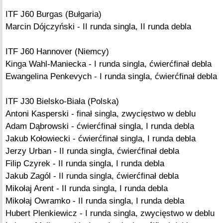
ITF J60 Burgas (Bułgaria)
Marcin Dójczyński - II runda singla, II runda debla
ITF J60 Hannover (Niemcy)
Kinga Wahl-Maniecka - I runda singla, ćwierćfinał debla
Ewangelina Penkevych - I runda singla, ćwierćfinał debla
ITF J30 Bielsko-Biała (Polska)
Antoni Kasperski - finał singla, zwycięstwo w deblu
Adam Dąbrowski - ćwierćfinał singla, I runda debla
Jakub Kołowiecki - ćwierćfinał singla, I runda debla
Jerzy Urban - II runda singla, ćwierćfinał debla
Filip Czyrek - II runda singla, I runda debla
Jakub Zagól - II runda singla, ćwierćfinał debla
Mikołaj Arent - II runda singla, I runda debla
Mikołaj Owramko - II runda singla, I runda debla
Hubert Plenkiewicz - I runda singla, zwycięstwo w deblu