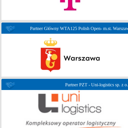
Partner Główny WTA125 Polish Open- m.st. Warsza
Partner PZT - Uni-logistics sp. z o.