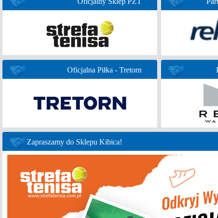
Oficjalny Sklep PZT
Par
Oficjalna Piłka - Tretorn
Zapraszamy do Sklepu Kibica!