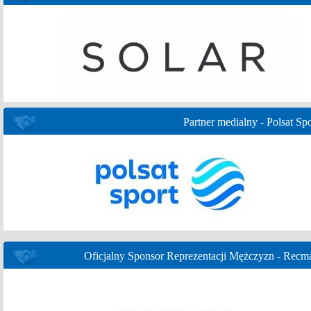
Partner medialny - Polsat Spo
Oficjalny Sponsor Reprezentacji Mężczyzn - Recm