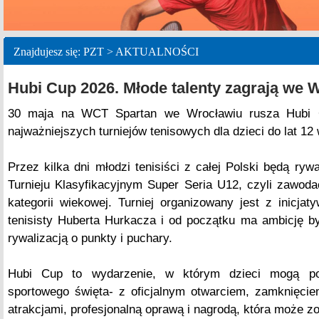
Znajdujesz się: PZT > AKTUALNOŚCI
Hubi Cup 2026. Młode talenty zagrają we 
30 maja na WCT Spartan we Wrocławiu rusza Hubi C
najważniejszych turniejów tenisowych dla dzieci do lat 12
Przez kilka dni młodzi tenisiści z całej Polski będą ry
Turnieju Klasyfikacyjnym Super Seria U12, czyli zawoda
kategorii wiekowej. Turniej organizowany jest z inicjat
tenisisty Huberta Hurkacza i od początku ma ambicję b
rywalizacją o punkty i puchary.
Hubi Cup to wydarzenie, w którym dzieci mogą po
sportowego święta- z oficjalnym otwarciem, zamknięcie
atrakcjami, profesjonalną oprawą i nagrodą, która może zo