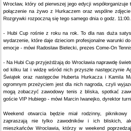
Wrocław, który od pierwszej jego edycji współorganizuje tu
połączenie na żywo z Hurkaczem oraz wspólne zdjęcie
Rozgrywki rozpoczną się tego samego dnia o godz. 11:00.
- Hubi Cup rośnie z roku na rok. To dla nas duża saty
wydarzenie, które daje dzieciom profesjonalne warunki do
emocje - mówi Radosław Bielecki, prezes Come-On Tenni
- Na Hubi Cup przyjeżdżają do Wrocławia naprawdę świetne
od kilku lat i widzę wśród nich przyszłe następczynie Ag
Świątek oraz następców Huberta Hurkacza i Kamila Ma
ogromnym przeżyciem jest dla nich nagroda, czyli wyjazd
mogą zobaczyć zawodowy tenis z bliska, spotkać zawo
goście VIP Hubiego - mówi Marcin Iwanejko, dyrektor turni
Weekend otwarcia będzie miał rodzinny, piknikowy c
zapraszają nie tylko zawodników i ich bliskich, al
mieszkańców Wrocławia, którzy w weekend poprzedza