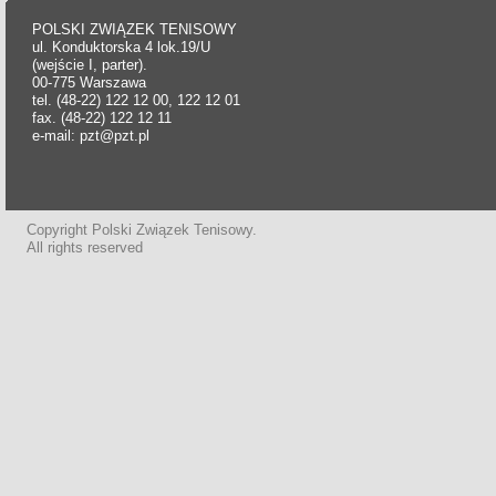
POLSKI ZWIĄZEK TENISOWY
ul. Konduktorska 4 lok.19/U
(wejście I, parter).
00-775 Warszawa
tel. (48-22) 122 12 00, 122 12 01
fax. (48-22) 122 12 11
e-mail: pzt@pzt.pl
Copyright Polski Związek Tenisowy.
All rights reserved