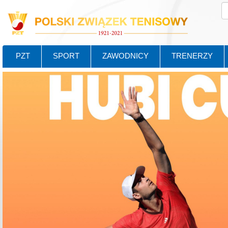
PZT
SPORT
ZAWODNICY
TRENERZY