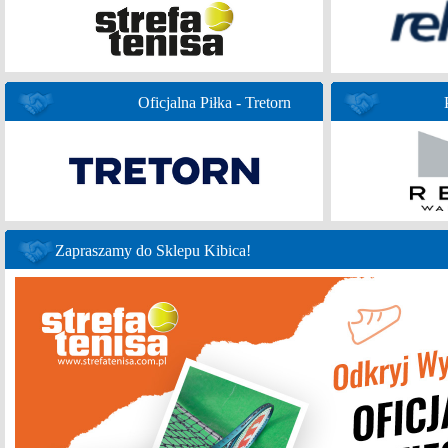
Oficjalna Piłka - Tretorn
Zapraszamy do Sklepu Kibica!