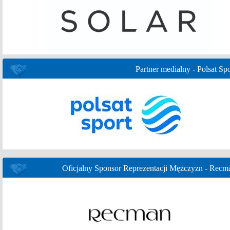
Partner medialny - Polsat Spo
Oficjalny Sponsor Reprezentacji Mężczyzn - Recm