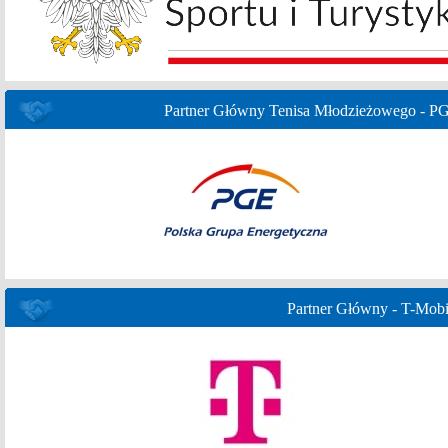
Partner Główny Tenisa Młodzieżowego - P
Partner Główny - T-Mobi