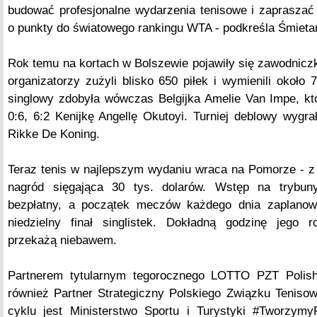
budować profesjonalne wydarzenia tenisowe i zapraszać
o punkty do światowego rankingu WTA - podkreśla Śmieta
Rok temu na kortach w Bolszewie pojawiły się zawodniczk
organizatorzy zużyli blisko 650 piłek i wymienili około 
singlowy zdobyła wówczas Belgijka Amelie Van Impe, któ
0:6, 6:2 Kenijkę Angellę Okutoyi. Turniej deblowy wygr
Rikke De Koning.
Teraz tenis w najlepszym wydaniu wraca na Pomorze - z
nagród sięgająca 30 tys. dolarów. Wstęp na trybu
bezpłatny, a początek meczów każdego dnia zaplanow
niedzielny finał singlistek. Dokładną godzinę jego r
przekażą niebawem.
Partnerem tytularnym tegorocznego LOTTO PZT Polish
również Partner Strategiczny Polskiego Związku Tenis
cyklu jest Ministerstwo Sportu i Turystyki #TworzymyP