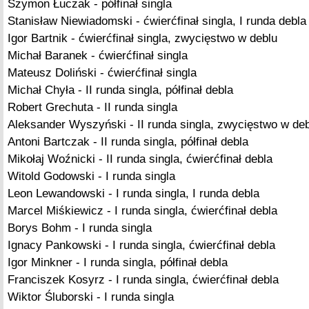
Szymon Łuczak - półfinał singla
Stanisław Niewiadomski - ćwierćfinał singla, I runda debla
Igor Bartnik - ćwierćfinał singla, zwycięstwo w deblu
Michał Baranek - ćwierćfinał singla
Mateusz Doliński - ćwierćfinał singla
Michał Chyła - II runda singla, półfinał debla
Robert Grechuta - II runda singla
Aleksander Wyszyński - II runda singla, zwycięstwo w de
Antoni Bartczak - II runda singla, półfinał debla
Mikołaj Woźnicki - II runda singla, ćwierćfinał debla
Witold Godowski - I runda singla
Leon Lewandowski - I runda singla, I runda debla
Marcel Miśkiewicz - I runda singla, ćwierćfinał debla
Borys Bohm - I runda singla
Ignacy Pankowski - I runda singla, ćwierćfinał debla
Igor Minkner - I runda singla, półfinał debla
Franciszek Kosyrz - I runda singla, ćwierćfinał debla
Wiktor Śluborski - I runda singla