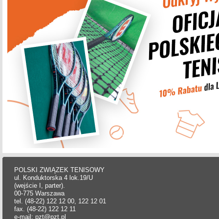
POLSKI ZWIĄZEK TENISOWY
ul. Konduktorska 4 lok.19/U
(wejście I, parter).
00-775 Warszawa
tel. (48-22) 122 12 00, 122 12 01
fax. (48-22) 122 12 11
e-mail: pzt@pzt.pl