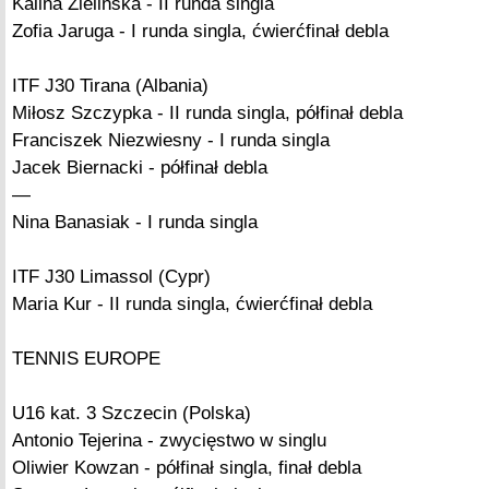
Kalina Zielińska - II runda singla
Zofia Jaruga - I runda singla, ćwierćfinał debla
ITF J30 Tirana (Albania)
Miłosz Szczypka - II runda singla, półfinał debla
Franciszek Niezwiesny - I runda singla
Jacek Biernacki - półfinał debla
—
Nina Banasiak - I runda singla
ITF J30 Limassol (Cypr)
Maria Kur - II runda singla, ćwierćfinał debla
TENNIS EUROPE
U16 kat. 3 Szczecin (Polska)
Antonio Tejerina - zwycięstwo w singlu
Oliwier Kowzan - półfinał singla, finał debla