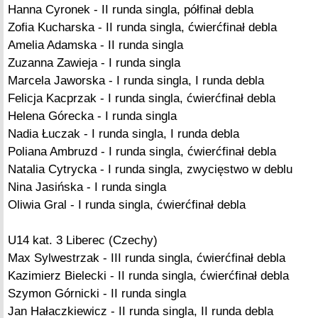
Hanna Cyronek - II runda singla, półfinał debla
Zofia Kucharska - II runda singla, ćwierćfinał debla
Amelia Adamska - II runda singla
Zuzanna Zawieja - I runda singla
Marcela Jaworska - I runda singla, I runda debla
Felicja Kacprzak - I runda singla, ćwierćfinał debla
Helena Górecka - I runda singla
Nadia Łuczak - I runda singla, I runda debla
Poliana Ambruzd - I runda singla, ćwierćfinał debla
Natalia Cytrycka - I runda singla, zwycięstwo w deblu
Nina Jasińska - I runda singla
Oliwia Gral - I runda singla, ćwierćfinał debla
U14 kat. 3 Liberec (Czechy)
Max Sylwestrzak - III runda singla, ćwierćfinał debla
Kazimierz Bielecki - II runda singla, ćwierćfinał debla
Szymon Górnicki - II runda singla
Jan Hałaczkiewicz - II runda singla, II runda debla