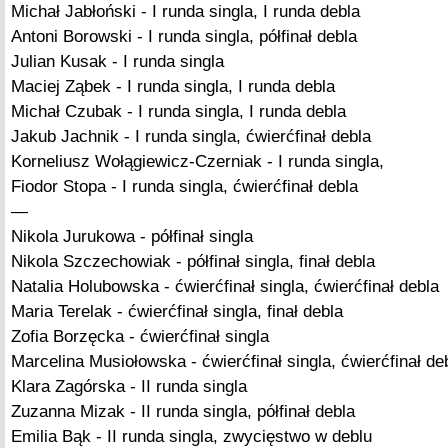
Michał Jabłoński - I runda singla, I runda debla
Antoni Borowski - I runda singla, półfinał debla
Julian Kusak - I runda singla
Maciej Ząbek - I runda singla, I runda debla
Michał Czubak - I runda singla, I runda debla
Jakub Jachnik - I runda singla, ćwierćfinał debla
Korneliusz Wołągiewicz-Czerniak - I runda singla,
Fiodor Stopa - I runda singla, ćwierćfinał debla
—
Nikola Jurukowa - półfinał singla
Nikola Szczechowiak - półfinał singla, finał debla
Natalia Holubowska - ćwierćfinał singla, ćwierćfinał debla
Maria Terelak - ćwierćfinał singla, finał debla
Zofia Borzęcka - ćwierćfinał singla
Marcelina Musiołowska - ćwierćfinał singla, ćwierćfinał de
Klara Zagórska - II runda singla
Zuzanna Mizak - II runda singla, półfinał debla
Emilia Bąk - II runda singla, zwycięstwo w deblu