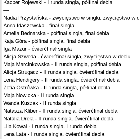
Kacper Rojewski - I runda singla, półfinał debla
—
Nadia Przystańska - zwycięstwo w singlu, zwycięstwo w 
Anna Idaszewska - finał singla
Amelia Bednarska - półfinał singla, finał debla
Kaja Góra - półfinał singla, finał debla
Iga Mazur - ćwierćfinał singla
Alicja Szweda - ćwierćfinał singla, zwycięstwo w deblu
Maja Marcinkowska - II runda singla, półfinał debla
Alicja Strugacz - II runda singla, ćwierćfinał debla
Lena Hendigery - II runda singla, ćwierćfinał debla
Zofia Ostrówka - II runda singla, półfinał debla
Maja Nowicka - II runda singla
Wanda Kuszak - II runda singla
Natasza Kliber - II runda singla, ćwierćfinał debla
Natalia Drela - II runda singla, ćwierćfinał debla
Lila Kowal - I runda singla, I runda debla
Lena Lata - I runda singla, ćwierćfinał debla