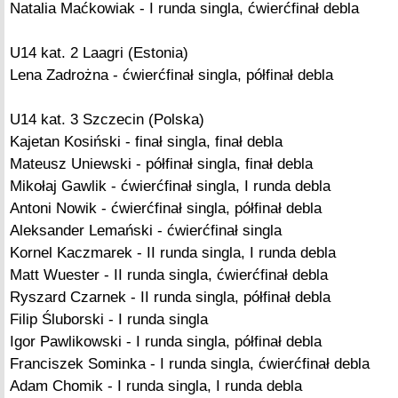
Natalia Maćkowiak - I runda singla, ćwierćfinał debla
U14 kat. 2 Laagri (Estonia)
Lena Zadrożna - ćwierćfinał singla, półfinał debla
U14 kat. 3 Szczecin (Polska)
Kajetan Kosiński - finał singla, finał debla
Mateusz Uniewski - półfinał singla, finał debla
Mikołaj Gawlik - ćwierćfinał singla, I runda debla
Antoni Nowik - ćwierćfinał singla, półfinał debla
Aleksander Lemański - ćwierćfinał singla
Kornel Kaczmarek - II runda singla, I runda debla
Matt Wuester - II runda singla, ćwierćfinał debla
Ryszard Czarnek - II runda singla, półfinał debla
Filip Śluborski - I runda singla
Igor Pawlikowski - I runda singla, półfinał debla
Franciszek Sominka - I runda singla, ćwierćfinał debla
Adam Chomik - I runda singla, I runda debla