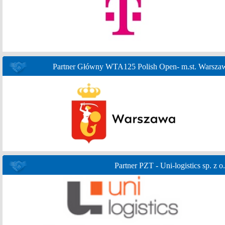
Partner Główny WTA125 Polish Open- m.st. Warsza
Partner PZT - Uni-logistics sp. z o.