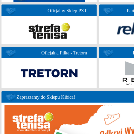
Oficjalny Sklep PZT
Par
Oficjalna Piłka - Tretorn
Zapraszamy do Sklepu Kibica!