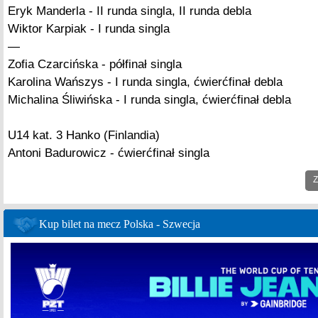
Eryk Manderla - II runda singla, II runda debla
Wiktor Karpiak - I runda singla
—
Zofia Czarcińska - półfinał singla
Karolina Wańszys - I runda singla, ćwierćfinał debla
Michalina Śliwińska - I runda singla, ćwierćfinał debla
U14 kat. 3 Hanko (Finlandia)
Antoni Badurowicz - ćwierćfinał singla
Z
Kup bilet na mecz Polska - Szwecja