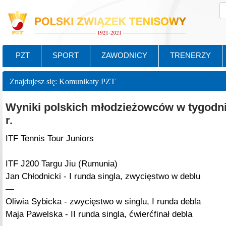
PZT
SPORT
ZAWODNICY
TRENERZY
Znajdujesz się: Komunikaty PZT
Wyniki polskich młodzieżowców w tygodni
r.
ITF Tennis Tour Juniors
ITF J200 Targu Jiu (Rumunia)
Jan Chłodnicki - I runda singla, zwycięstwo w deblu
—
Oliwia Sybicka - zwycięstwo w singlu, I runda debla
Maja Pawelska - II runda singla, ćwierćfinał debla