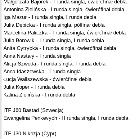
Małgorzata Bajorek - I runda singla, ćwierćfinał debla
Antonina Zielińska - I runda singla, ćwierćfinał debla
Iga Mazur - I runda singla, I runda debla
Julia Dębicka - I runda singla, półfinał debla
Marcelina Paliczka - I runda singla, ćwierćfinał debla
Julia Borowik - I runda singla, I runda debla
Anita Cytrycka - I runda singla, ćwierćfinał debla
Anna Nastały - I runda singla
Alicja Szweda - I runda singla, I runda debla
Anna Idaszewska - I runda singla
Łucja Waliszewska - ćwierćfinał debla
Julia Koper - I runda debla
Kalina Zielińska - I runda debla
ITF J60 Bastad (Szwecja)
Ewangelina Penkevych - II runda singla, I runda debla
ITF J30 Nikozja (Cypr)