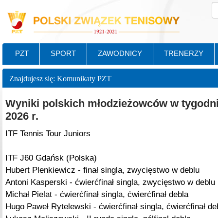
PZT
SPORT
ZAWODNICY
TRENERZY
Znajdujesz się: Komunikaty PZT
Wyniki polskich młodzieżowców w tygodni
2026 r.
ITF Tennis Tour Juniors
ITF J60 Gdańsk (Polska)
Hubert Plenkiewicz - finał singla, zwycięstwo w deblu
Antoni Kasperski - ćwierćfinał singla, zwycięstwo w deblu
Michał Pielat - ćwierćfinał singla, ćwierćfinał debla
Hugo Paweł Rytelewski - ćwierćfinał singla, ćwierćfinał de