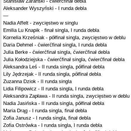
Stanisław Zarański - ćwierćfinał debla
Aleksander Wyszyński - I runda debla
—
Nadia Affelt - zwycięstwo w singlu
Emilia Lu Knapik - finał singla, I runda debla
Kornelia Krześniak - półfinał singla, zwycięstwo w deblu
Daria Dehmel - ćwierćfinał singla, I runda debla
Julia Berke - ćwierćfinał singla, ćwierćfinał debla
Julia Kołodziejska - ćwierćfinał singla, ćwierćfinał debla
Aleksandra Leś - II runda singla, półfinał debla
Lily Jędrzejak - II runda singla, półfinał debla
Zuzanna Dziok - II runda singla
Lidia Filipowicz - II runda singla, I runda debla
Aleksandra Zapława - II runda singla, zwycięstwo w deblu
Nadia Jasińska - II runda singla, półfinał debla
Maria Drąg - I runda singla, finał debla
Zofia Janusz - I runda singla, finał debla
Zofia Ostrówka - I runda singla, I runda debla