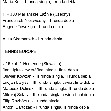
Maria Kur - I runda singla, I runda debla
ITF J30 Mariańskie Łaźnie (Czechy)
Franciszek Niezwiesny - I runda debla
Eugene Towcziga - I runda debla
—
Alisa Skamarokh - I runda debla
TENNIS EUROPE
U16 kat. 1 Humenne (Słowacja)
Jan Lipka - ćwierćfinał singla, finał debla
Oliwier Kowzan - III runda singla, II runda debla
Lucjan Larysz - III runda singla, ćwierćfinał debla
Mateusz Doliński - III runda singla, II runda debla
Mikołaj Solarz - III runda singla, ćwierćfinał debla
Filip Rozbórski - I runda singla
Antoni Bartczak - I runda singla, II runda debla