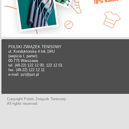
POLSKI ZWIĄZEK TENISOWY
ul. Konduktorska 4 lok.19/U
(wejście I, parter).
00-775 Warszawa
tel. (48-22) 122 12 00, 122 12 01
fax. (48-22) 122 12 11
e-mail: pzt@pzt.pl
Copyright Polski Związek Tenisowy.
All rights reserved