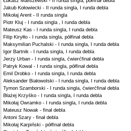
Łukasz Maliszewski - II runda singla, półfinał debla
Jakub Kołowiecki - II runda singla, I runda debla
Mikołaj Arent - II runda singla
Piotr Kluj - I runda singla , I runda debla
Mateusz Kas - I runda singla, I runda debla
Filip Kiryłło - I runda singla, półfinał debla
Maksymilian Puchalski - I runda singla, I runda debla
Igor Bartnik - I runda singla, I runda debla
Jerzy Urban - I runda singla, ćwierćfinał debla
Patryk Kowal - I runda singla, półfinał debla
Emil Drobko - I runda singla, I runda debla
Aleksander Białowolski - I runda singla, I runda debla
Tymon Szamborski - I runda singla, ćwierćfinał debla
Błażej Krzyśko - I runda singla, I runda debla
Mikołaj Owramko - I runda singla, I runda debla
Mateusz Nowak - finał debla
Antoni Szary - finał debla
Mikołaj Karpiński - półfinał debla