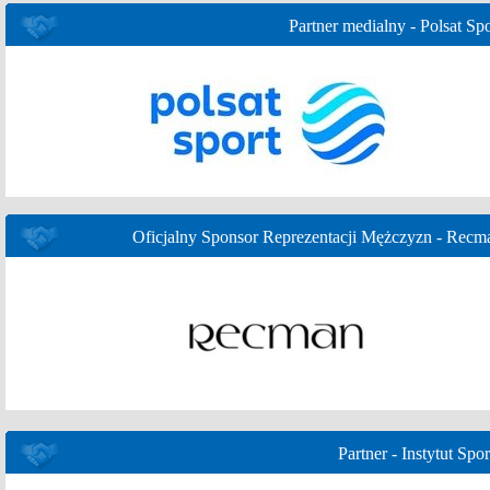
Partner medialny - Polsat Spo
Oficjalny Sponsor Reprezentacji Mężczyzn - Recm
Partner - Instytut Spor