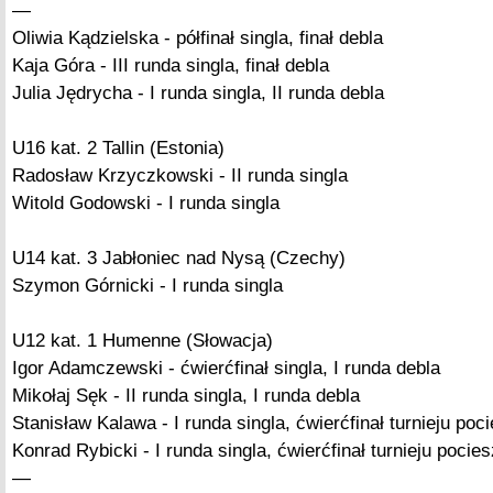
—
Oliwia Kądzielska - półfinał singla, finał debla
Kaja Góra - III runda singla, finał debla
Julia Jędrycha - I runda singla, II runda debla
U16 kat. 2 Tallin (Estonia)
Radosław Krzyczkowski - II runda singla
Witold Godowski - I runda singla
U14 kat. 3 Jabłoniec nad Nysą (Czechy)
Szymon Górnicki - I runda singla
U12 kat. 1 Humenne (Słowacja)
Igor Adamczewski - ćwierćfinał singla, I runda debla
Mikołaj Sęk - II runda singla, I runda debla
Stanisław Kalawa - I runda singla, ćwierćfinał turnieju poc
Konrad Rybicki - I runda singla, ćwierćfinał turnieju pocies
—