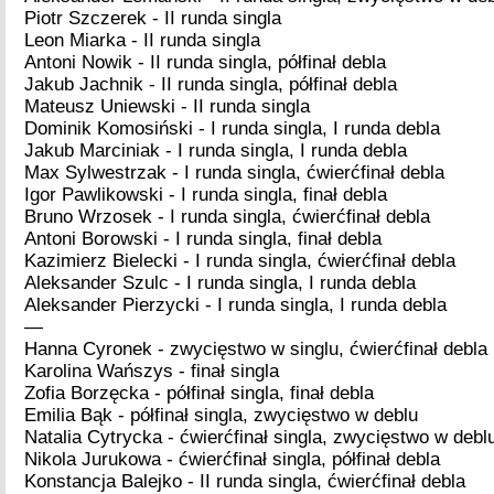
Piotr Szczerek - II runda singla
Leon Miarka - II runda singla
Antoni Nowik - II runda singla, półfinał debla
Jakub Jachnik - II runda singla, półfinał debla
Mateusz Uniewski - II runda singla
Dominik Komosiński - I runda singla, I runda debla
Jakub Marciniak - I runda singla, I runda debla
Max Sylwestrzak - I runda singla, ćwierćfinał debla
Igor Pawlikowski - I runda singla, finał debla
Bruno Wrzosek - I runda singla, ćwierćfinał debla
Antoni Borowski - I runda singla, finał debla
Kazimierz Bielecki - I runda singla, ćwierćfinał debla
Aleksander Szulc - I runda singla, I runda debla
Aleksander Pierzycki - I runda singla, I runda debla
—
Hanna Cyronek - zwycięstwo w singlu, ćwierćfinał debla
Karolina Wańszys - finał singla
Zofia Borzęcka - półfinał singla, finał debla
Emilia Bąk - półfinał singla, zwycięstwo w deblu
Natalia Cytrycka - ćwierćfinał singla, zwycięstwo w debl
Nikola Jurukowa - ćwierćfinał singla, półfinał debla
Konstancja Balejko - II runda singla, ćwierćfinał debla