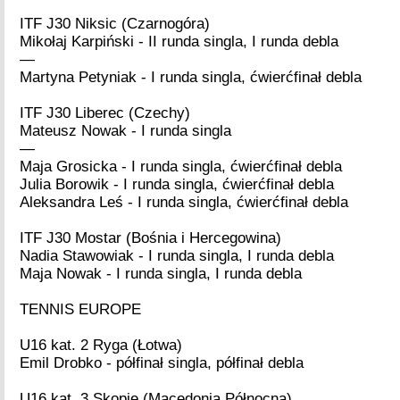
ITF J30 Niksic (Czarnogóra)
Mikołaj Karpiński - II runda singla, I runda debla
—
Martyna Petyniak - I runda singla, ćwierćfinał debla
ITF J30 Liberec (Czechy)
Mateusz Nowak - I runda singla
—
Maja Grosicka - I runda singla, ćwierćfinał debla
Julia Borowik - I runda singla, ćwierćfinał debla
Aleksandra Leś - I runda singla, ćwierćfinał debla
ITF J30 Mostar (Bośnia i Hercegowina)
Nadia Stawowiak - I runda singla, I runda debla
Maja Nowak - I runda singla, I runda debla
TENNIS EUROPE
U16 kat. 2 Ryga (Łotwa)
Emil Drobko - półfinał singla, półfinał debla
U16 kat. 3 Skopje (Macedonia Północna)