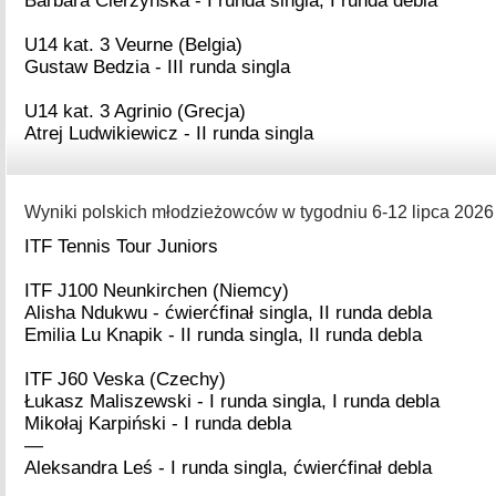
Barbara Cierzyńska - I runda singla, I runda debla
U14 kat. 3 Veurne (Belgia)
Gustaw Bedzia - III runda singla
U14 kat. 3 Agrinio (Grecja)
Atrej Ludwikiewicz - II runda singla
Wyniki polskich młodzieżowców w tygodniu 6-12 lipca 2026 
ITF Tennis Tour Juniors
ITF J100 Neunkirchen (Niemcy)
Alisha Ndukwu - ćwierćfinał singla, II runda debla
Emilia Lu Knapik - II runda singla, II runda debla
ITF J60 Veska (Czechy)
Łukasz Maliszewski - I runda singla, I runda debla
Mikołaj Karpiński - I runda debla
—
Aleksandra Leś - I runda singla, ćwierćfinał debla