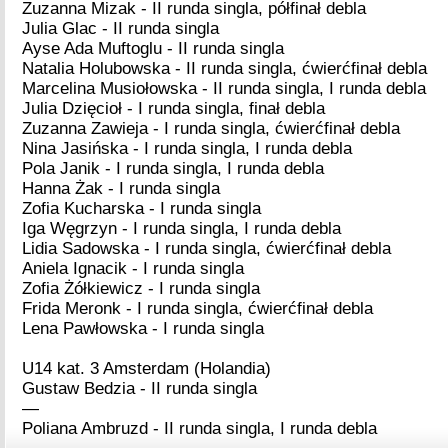
Zuzanna Mizak - II runda singla, półfinał debla
Julia Glac - II runda singla
Ayse Ada Muftoglu - II runda singla
Natalia Holubowska - II runda singla, ćwierćfinał debla
Marcelina Musiołowska - II runda singla, I runda debla
Julia Dzięcioł - I runda singla, finał debla
Zuzanna Zawieja - I runda singla, ćwierćfinał debla
Nina Jasińska - I runda singla, I runda debla
Pola Janik - I runda singla, I runda debla
Hanna Żak - I runda singla
Zofia Kucharska - I runda singla
Iga Węgrzyn - I runda singla, I runda debla
Lidia Sadowska - I runda singla, ćwierćfinał debla
Aniela Ignacik - I runda singla
Zofia Żółkiewicz - I runda singla
Frida Meronk - I runda singla, ćwierćfinał debla
Lena Pawłowska - I runda singla
U14 kat. 3 Amsterdam (Holandia)
Gustaw Bedzia - II runda singla
—
Poliana Ambruzd - II runda singla, I runda debla