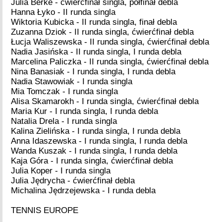
Julia Berke - ćwierćfinał singla, półfinał debla
Hanna Łyko - II runda singla
Wiktoria Kubicka - II runda singla, finał debla
Zuzanna Dziok - II runda singla, ćwierćfinał debla
Łucja Waliszewska - II runda singla, ćwierćfinał debla
Nadia Jasińska - II runda singla, I runda debla
Marcelina Paliczka - II runda singla, ćwierćfinał debla
Nina Banasiak - I runda singla, I runda debla
Nadia Stawowiak - I runda singla
Mia Tomczak - I runda singla
Alisa Skamarokh - I runda singla, ćwierćfinał debla
Maria Kur - I runda singla, I runda debla
Natalia Drela - I runda singla
Kalina Zielińska - I runda singla, I runda debla
Anna Idaszewska - I runda singla, I runda debla
Wanda Kuszak - I runda singla, I runda debla
Kaja Góra - I runda singla, ćwierćfinał debla
Julia Koper - I runda singla
Julia Jędrycha - ćwierćfinał debla
Michalina Jędrzejewska - I runda debla
TENNIS EUROPE