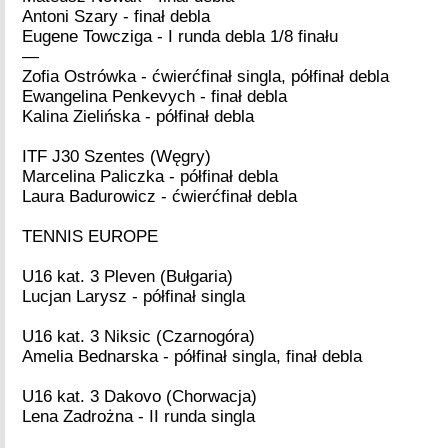
Antoni Szary - finał debla
Eugene Towcziga - I runda debla 1/8 finału
—
Zofia Ostrówka - ćwierćfinał singla, półfinał debla
Ewangelina Penkevych - finał debla
Kalina Zielińska - półfinał debla
ITF J30 Szentes (Węgry)
Marcelina Paliczka - półfinał debla
Laura Badurowicz - ćwierćfinał debla
TENNIS EUROPE
U16 kat. 3 Pleven (Bułgaria)
Lucjan Larysz - półfinał singla
U16 kat. 3 Niksic (Czarnogóra)
Amelia Bednarska - półfinał singla, finał debla
U16 kat. 3 Dakovo (Chorwacja)
Lena Zadrożna - II runda singla