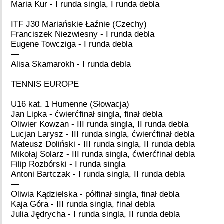
Maria Kur - I runda singla, I runda debla
ITF J30 Mariańskie Łaźnie (Czechy)
Franciszek Niezwiesny - I runda debla
Eugene Towcziga - I runda debla
—
Alisa Skamarokh - I runda debla
TENNIS EUROPE
U16 kat. 1 Humenne (Słowacja)
Jan Lipka - ćwierćfinał singla, finał debla
Oliwier Kowzan - III runda singla, II runda debla
Lucjan Larysz - III runda singla, ćwierćfinał debla
Mateusz Doliński - III runda singla, II runda debla
Mikołaj Solarz - III runda singla, ćwierćfinał debla
Filip Rozbórski - I runda singla
Antoni Bartczak - I runda singla, II runda debla
—
Oliwia Kądzielska - półfinał singla, finał debla
Kaja Góra - III runda singla, finał debla
Julia Jędrycha - I runda singla, II runda debla