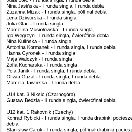
Julia Steć - I runda singla, I runda debla
Nina Jasińska - I runda singla, I runda debla
Zuzanna Mizak - I runda singla, półfinał debla
Lena Dziworska - I runda singla
Julia Glac - I runda singla
Marcelina Musiołowska - I runda singla,
Iga Węgrzyn - I runda singla, ćwierćfinał debla
Nina Kulińska - I runda singla
Antonina Kormanek - I runda singla, I runda debla
Hanna Cyronek - I runda singla
Maja Walczyk - I runda singla
Zofia Kucharska - I runda singla
Pola Janik - I runda singla, I runda debla
Oliwia Guzal - I runda singla, I runda debla
Marcela Jaworska - I runda debla
U14 kat. 3 Niksic (Czarnogóra)
Gustaw Bedzia - II runda singla, ćwierćfinał debla
U12 kat. 1 Rakovnik (Czechy)
Konrad Rybicki - I runda singla, I runda drabinki pociesze
debla
Stanisław Caruk - I runda singla, półfinał drabinki pocies