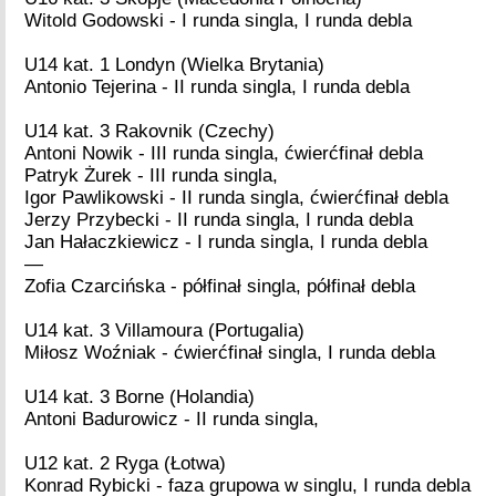
Witold Godowski - I runda singla, I runda debla
U14 kat. 1 Londyn (Wielka Brytania)
Antonio Tejerina - II runda singla, I runda debla
U14 kat. 3 Rakovnik (Czechy)
Antoni Nowik - III runda singla, ćwierćfinał debla
Patryk Żurek - III runda singla,
Igor Pawlikowski - II runda singla, ćwierćfinał debla
Jerzy Przybecki - II runda singla, I runda debla
Jan Hałaczkiewicz - I runda singla, I runda debla
—
Zofia Czarcińska - półfinał singla, półfinał debla
U14 kat. 3 Villamoura (Portugalia)
Miłosz Woźniak - ćwierćfinał singla, I runda debla
U14 kat. 3 Borne (Holandia)
Antoni Badurowicz - II runda singla,
U12 kat. 2 Ryga (Łotwa)
Konrad Rybicki - faza grupowa w singlu, I runda debla