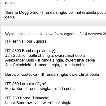
debla
—
Serena Meggiolaro - I runda singla, półfinał drabinki poci
debla
Wyniki polskich młodzieżowców w tygodniu 8-14 czerwca 20
ITF Tennis Tour Juniors
ITF J300 Bamberg (Niemcy)
Jan Sadzik - półfinał singla, ćwierćfinał debla
Aleksander Błuś - II runda singla, ćwierćfinał debla
Jan Chłodnicki - I runda singla, II runda debla
—
Barbara Kostecka - III runda singla, ćwierćfinał debla
ITF J60 Larnaka (Cypr)
Maria Kur - I runda singla, I runda debla
ITF J30 Borne (Holandia)
Laura Badurowicz - ćwierćfinał singla