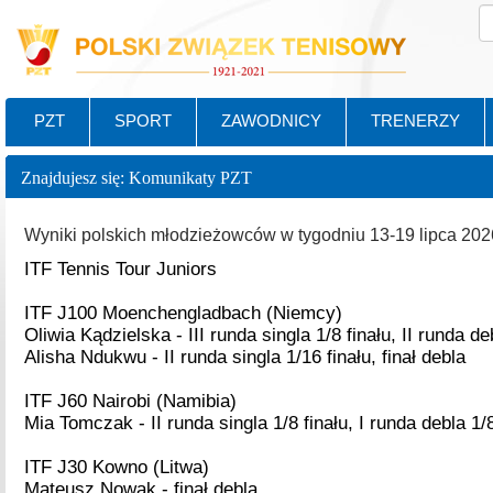
PZT
SPORT
ZAWODNICY
TRENERZY
Znajdujesz się: Komunikaty PZT
Wyniki polskich młodzieżowców w tygodniu 13-19 lipca 2026
ITF Tennis Tour Juniors
ITF J100 Moenchengladbach (Niemcy)
Oliwia Kądzielska - III runda singla 1/8 finału, II runda de
Alisha Ndukwu - II runda singla 1/16 finału, finał debla
ITF J60 Nairobi (Namibia)
Mia Tomczak - II runda singla 1/8 finału, I runda debla 1/8
ITF J30 Kowno (Litwa)
Mateusz Nowak - finał debla