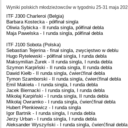
Wyniki polskich młodzieżowców w tygodniu 25-31 maja 2026
ITF J300 Charleroi (Belgia)
Barbara Kostecka - półfinał singla
Oliwia Sybicka - II runda singla, półfinał debla
Maja Pawelska - I runda singla, półfinał debla
ITF J100 Sobota (Polska)
Sebastian Tejerina - finał singla, zwycięstwo w deblu
Hugo Rytelewski - półfinał singla, I runda debla
Maksymilian Żurek - II runda singla, I runda debla
Szymon Karpiński - II runda singla, II runda debla
Dawid Kiełb - II runda singla, ćwierćfinał debla
Tymon Szamborski - II runda singla, ćwierćfinał debla
Emil Makieła - I runda singla, I runda debla
Jacek Biernacki - I runda singla, I runda debla
Mikołaj Karpiński - I runda singla, II runda debla
Mikołaj Owramko - I runda singla, ćwierćfinał debla
Hubert Plenkiewicz - I runda singla
Igor Bartnik - I runda singla, I runda debla
Jerzy Urban - I runda singla, I runda debla
Aleksander Wyszyński - I runda singla, ćwierćfinał debla