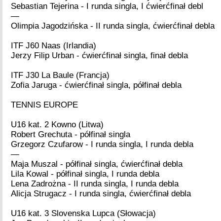
Sebastian Tejerina - I runda singla, I ćwierćfinał debl
—
Olimpia Jagodzińska - II runda singla, ćwierćfinał debla
ITF J60 Naas (Irlandia)
Jerzy Filip Urban - ćwierćfinał singla, finał debla
ITF J30 La Baule (Francja)
Zofia Jaruga - ćwierćfinał singla, półfinał debla
TENNIS EUROPE
U16 kat. 2 Kowno (Litwa)
Robert Grechuta - półfinał singla
Grzegorz Czufarow - I runda singla, I runda debla
—
Maja Muszal - półfinał singla, ćwierćfinał debla
Lila Kowal - półfinał singla, I runda debla
Lena Zadrożna - II runda singla, I runda debla
Alicja Strugacz - I runda singla, ćwierćfinał debla
U16 kat. 3 Slovenska Lupca (Słowacja)