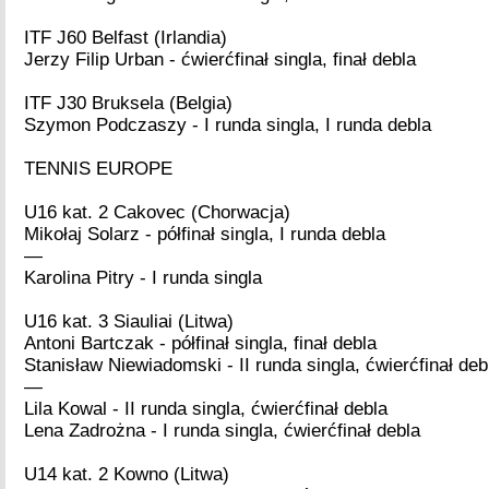
ITF J60 Belfast (Irlandia)
Jerzy Filip Urban - ćwierćfinał singla, finał debla
ITF J30 Bruksela (Belgia)
Szymon Podczaszy - I runda singla, I runda debla
TENNIS EUROPE
U16 kat. 2 Cakovec (Chorwacja)
Mikołaj Solarz - półfinał singla, I runda debla
—
Karolina Pitry - I runda singla
U16 kat. 3 Siauliai (Litwa)
Antoni Bartczak - półfinał singla, finał debla
Stanisław Niewiadomski - II runda singla, ćwierćfinał deb
—
Lila Kowal - II runda singla, ćwierćfinał debla
Lena Zadrożna - I runda singla, ćwierćfinał debla
U14 kat. 2 Kowno (Litwa)