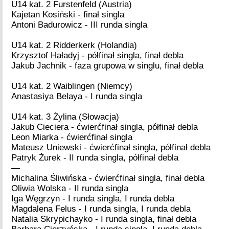
U14 kat. 2 Furstenfeld (Austria)
Kajetan Kosiński - finał singla
Antoni Badurowicz - III runda singla
U14 kat. 2 Ridderkerk (Holandia)
Krzysztof Haładyj - półfinał singla, finał debla
Jakub Jachnik - faza grupowa w singlu, finał debla
U14 kat. 2 Waiblingen (Niemcy)
Anastasiya Belaya - I runda singla
U14 kat. 3 Żylina (Słowacja)
Jakub Cieciera - ćwierćfinał singla, półfinał debla
Leon Miarka - ćwierćfinał singla
Mateusz Uniewski - ćwierćfinał singla, półfinał debla
Patryk Żurek - II runda singla, półfinał debla
—
Michalina Śliwińska - ćwierćfinał singla, finał debla
Oliwia Wolska - II runda singla
Iga Węgrzyn - I runda singla, I runda debla
Magdalena Felus - I runda singla, I runda debla
Natalia Skrypichayko - I runda singla, finał debla