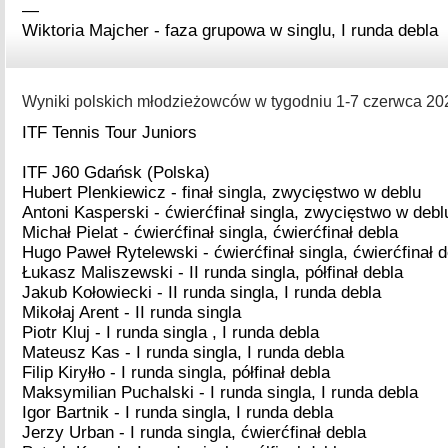
—
Wiktoria Majcher - faza grupowa w singlu, I runda debla
Wyniki polskich młodzieżowców w tygodniu 1-7 czerwca 202
ITF Tennis Tour Juniors
ITF J60 Gdańsk (Polska)
Hubert Plenkiewicz - finał singla, zwycięstwo w deblu
Antoni Kasperski - ćwierćfinał singla, zwycięstwo w debl
Michał Pielat - ćwierćfinał singla, ćwierćfinał debla
Hugo Paweł Rytelewski - ćwierćfinał singla, ćwierćfinał 
Łukasz Maliszewski - II runda singla, półfinał debla
Jakub Kołowiecki - II runda singla, I runda debla
Mikołaj Arent - II runda singla
Piotr Kluj - I runda singla , I runda debla
Mateusz Kas - I runda singla, I runda debla
Filip Kiryłło - I runda singla, półfinał debla
Maksymilian Puchalski - I runda singla, I runda debla
Igor Bartnik - I runda singla, I runda debla
Jerzy Urban - I runda singla, ćwierćfinał debla