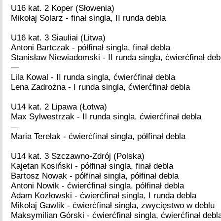
U16 kat. 2 Koper (Słowenia)
Mikołaj Solarz - finał singla, II runda debla
U16 kat. 3 Siauliai (Litwa)
Antoni Bartczak - półfinał singla, finał debla
Stanisław Niewiadomski - II runda singla, ćwierćfinał deb
—
Lila Kowal - II runda singla, ćwierćfinał debla
Lena Zadrożna - I runda singla, ćwierćfinał debla
U14 kat. 2 Lipawa (Łotwa)
Max Sylwestrzak - II runda singla, ćwierćfinał debla
—
Maria Terelak - ćwierćfinał singla, półfinał debla
U14 kat. 3 Szczawno-Zdrój (Polska)
Kajetan Kosiński - półfinał singla, finał debla
Bartosz Nowak - półfinał singla, półfinał debla
Antoni Nowik - ćwierćfinał singla, półfinał debla
Adam Kozłowski - ćwierćfinał singla, I runda debla
Mikołaj Gawlik - ćwierćfinał singla, zwycięstwo w deblu
Maksymilian Górski - ćwierćfinał singla, ćwierćfinał debl