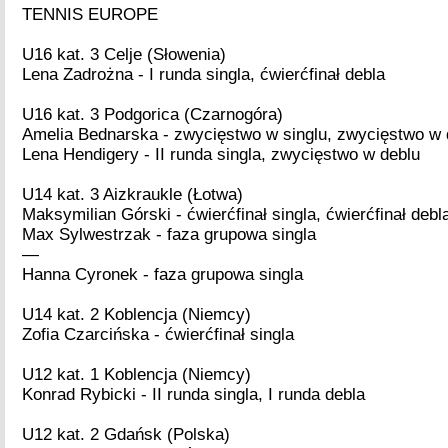
TENNIS EUROPE
U16 kat. 3 Celje (Słowenia)
Lena Zadrożna - I runda singla, ćwierćfinał debla
U16 kat. 3 Podgorica (Czarnogóra)
Amelia Bednarska - zwycięstwo w singlu, zwycięstwo w 
Lena Hendigery - II runda singla, zwycięstwo w deblu
U14 kat. 3 Aizkraukle (Łotwa)
Maksymilian Górski - ćwierćfinał singla, ćwierćfinał debl
Max Sylwestrzak - faza grupowa singla
—
Hanna Cyronek - faza grupowa singla
U14 kat. 2 Koblencja (Niemcy)
Zofia Czarcińska - ćwierćfinał singla
U12 kat. 1 Koblencja (Niemcy)
Konrad Rybicki - II runda singla, I runda debla
U12 kat. 2 Gdańsk (Polska)