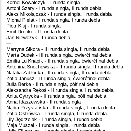
Kornel Kowalczyk - I runda singla
Antoni Szary - I runda singla, II runda debla
Aleks Mikołajczak - I runda singla, I runda debla
Michał Pielat - I runda singla, I runda debla
Piotr Kluj - I runda singla
Emil Drobko - II runda debla
Jan Niewczyk - I runda debla
—
Martyna Sikora - III runda singla, II runda debla
Marta Dudek - III runda singla, ćwierćfinał debla
Emilia Lu Knapik - II runda singla, ćwierćfinał debla
Antonina Snochowska - II runda singla, II runda debla
Natalia Zabłocka - II runda singla, II runda debla
Zofia Janusz - II runda singla, ćwierćfinał debla
Julia Berke - II runda singla, półfinał debla
Aleksandra Rękoś - II runda singla, I runda debla
Anita Cytrycka - II runda singla, półfinał debla
Anna Idaszewska - II runda singla
Nadia Przystańska - II runda singla, I runda debla
Zofia Ostrówka - I runda singla, II runda debla
Lily Jędrzejak - I runda singla, I runda debla
Maja Muszal - I runda singla, I runda debla