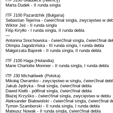
ITF J200 Gladbeck (Niemcy)
Marta Dudek - II runda singla
ITF J100 Pazardzhik (Bułgaria)
Sebastian Tejerina - ćwierćfinał singla, zwycięstwo w de
Wiktor Jeż - II runda singla
Filip Kiryłło - I runda singla, II runda debla
—
Antonina Snochowska - ćwierćfinał singla, ćwierćfinał de
Olimpia Jagodzińska - III runda singla, I runda debla
Małgorzata Bajorek - II runda singla, II runda debla
ITF J100 Haga (Holandia)
Marie Charlotte Monnier - II runda singla, I runda debla
ITF J30 Michałówek (Polska)
Mikołaj Owramko - zwycięstwo w singlu, ćwierćfinał deb
Jakub Jędryka - finał singla, ćwierćfinał debla
Dawid Kiełb - półfinał singla, ćwierćfinał debla
Błażej Krzyśko - ćwierćfinał singla, zwycięstwo w deblu
Aleksander Białowolski - ćwierćfinał singla, ćwierćfinał d
Tymon Szamborski - II runda singla, I runda debla
Mateusz Nowak - II runda singla, ćwierćfinał debla