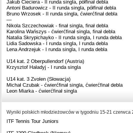
Jakub Cieciera - II runda singla, półfinał debla
Antoni Badurowicz - II runda singla, półfinał debla
Bruno Wrzosek - II runda singla, ćwierćfinał debla
—
Nikola Szczechowiak - finał singla, finał debla
Karolina Wańszys - ćwierćfinał singla, finał debla
Natalia Skrypichayko - II runda singla, I runda debla
Lidia Sadowska - I runda singla, I runda debla
Lena Andrzejuk - I runda singla, I runda debla
U14 kat. 2 Oberpullendorf (Austria)
Krzysztof Haładyj - I runda singla
U14 kat. 3 Zvolen (Słowacja)
Michał Czubak - ćwierćfinał singla, ćwierćfinał debla
Leon Miarka - ćwierćfinał singla
Wyniki polskich młodzieżowców w tygodniu 15-21 czerwca 2
ITF Tennis Tour Juniors