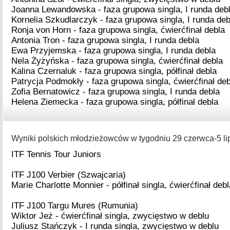
Joanna Lewandowska - faza grupowa singla, I runda deb
Kornelia Szkudlarczyk - faza grupowa singla, I runda deb
Ronja von Horn - faza grupowa singla, ćwierćfinał debla
Antonia Tron - faza grupowa singla, I runda debla
Ewa Przyjemska - faza grupowa singla, I runda debla
Nela Żyżyńska - faza grupowa singla, ćwierćfinał debla
Kalina Czernaluk - faza grupowa singla, półfinał debla
Patrycja Podmokły - faza grupowa singla, ćwierćfinał deb
Zofia Bernatowicz - faza grupowa singla, I runda debla
Helena Ziemecka - faza grupowa singla, półfinał debla
Wyniki polskich młodzieżowców w tygodniu 29 czerwca-5 lip
ITF Tennis Tour Juniors
ITF J100 Verbier (Szwajcaria)
Marie Charlotte Monnier - półfinał singla, ćwierćfinał debl
ITF J100 Targu Mures (Rumunia)
Wiktor Jeż - ćwierćfinał singla, zwycięstwo w deblu
Juliusz Stańczyk - I runda singla, zwycięstwo w deblu