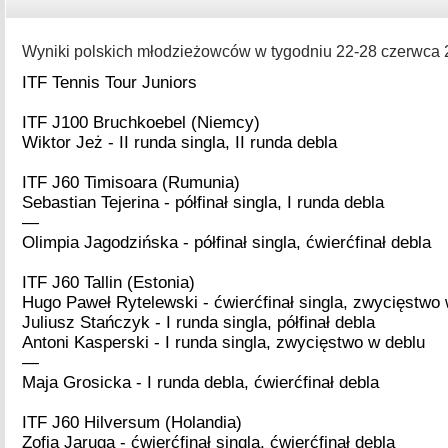
Wyniki polskich młodzieżowców w tygodniu 22-28 czerwca 2
ITF Tennis Tour Juniors
ITF J100 Bruchkoebel (Niemcy)
Wiktor Jeż - II runda singla, II runda debla
ITF J60 Timisoara (Rumunia)
Sebastian Tejerina - półfinał singla, I runda debla
—
Olimpia Jagodzińska - półfinał singla, ćwierćfinał debla
ITF J60 Tallin (Estonia)
Hugo Paweł Rytelewski - ćwierćfinał singla, zwycięstwo 
Juliusz Stańczyk - I runda singla, półfinał debla
Antoni Kasperski - I runda singla, zwycięstwo w deblu
—
Maja Grosicka - I runda debla, ćwierćfinał debla
ITF J60 Hilversum (Holandia)
Zofia Jaruga - ćwierćfinał singla, ćwierćfinał debla