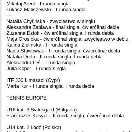
Mikołaj Arent - I runda singla
Łukasz Maliszewski - I runda singla
—
Natalia Chylińska - zwycięstwo w singlu
Aleksandra Zapława - finał singla, ćwierćfinał debla
Zuzanna Dziok - ćwierćfinał singla, I runda debla
Maja Grosicka - ćwierćfinał singla, zwycięstwo w deblu
Kalina Zielińska - II runda singla
Nadia Stawowiak - II runda singla, ćwierćfinał debla
Natalia Drela - II runda singla, I runda debla
Aleksandra Leś - I runda singla
Julia Koper - I runda singla
ITF J30 Limassol (Cypr)
Maria Kur - I runda singla, I runda debla
TENNIS EUROPE
U16 kat. 3 Svilengard (Bułgaria)
Franciszek Kosyrz - II runda singla, ćwierćfinał debla
U14 kat. 2 Łódź (Polska)