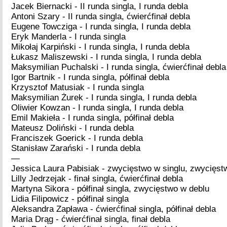
Jacek Biernacki - II runda singla, I runda debla
Antoni Szary - II runda singla, ćwierćfinał debla
Eugene Towcziga - I runda singla, I runda debla
Eryk Manderla - I runda singla
Mikołaj Karpiński - I runda singla, I runda debla
Łukasz Maliszewski - I runda singla, I runda debla
Maksymilian Puchalski - I runda singla, ćwierćfinał debla
Igor Bartnik - I runda singla, półfinał debla
Krzysztof Matusiak - I runda singla
Maksymilian Żurek - I runda singla, I runda debla
Oliwier Kowzan - I runda singla, I runda debla
Emil Makieła - I runda singla, półfinał debla
Mateusz Doliński - I runda debla
Franciszek Goerick - I runda debla
Stanisław Zarański - I runda debla
—
Jessica Laura Pabisiak - zwycięstwo w singlu, zwycięst
Lilly Jedrzejak - finał singla, ćwierćfinał debla
Martyna Sikora - półfinał singla, zwycięstwo w deblu
Lidia Filipowicz - półfinał singla
Aleksandra Zapława - ćwierćfinał singla, półfinał debla
Maria Drąg - ćwierćfinał singla, finał debla