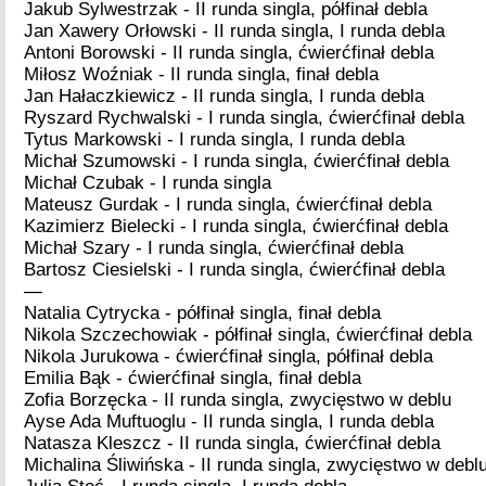
Jakub Sylwestrzak - II runda singla, półfinał debla
Jan Xawery Orłowski - II runda singla, I runda debla
Antoni Borowski - II runda singla, ćwierćfinał debla
Miłosz Woźniak - II runda singla, finał debla
Jan Hałaczkiewicz - II runda singla, I runda debla
Ryszard Rychwalski - I runda singla, ćwierćfinał debla
Tytus Markowski - I runda singla, I runda debla
Michał Szumowski - I runda singla, ćwierćfinał debla
Michał Czubak - I runda singla
Mateusz Gurdak - I runda singla, ćwierćfinał debla
Kazimierz Bielecki - I runda singla, ćwierćfinał debla
Michał Szary - I runda singla, ćwierćfinał debla
Bartosz Ciesielski - I runda singla, ćwierćfinał debla
—
Natalia Cytrycka - półfinał singla, finał debla
Nikola Szczechowiak - półfinał singla, ćwierćfinał debla
Nikola Jurukowa - ćwierćfinał singla, półfinał debla
Emilia Bąk - ćwierćfinał singla, finał debla
Zofia Borzęcka - II runda singla, zwycięstwo w deblu
Ayse Ada Muftuoglu - II runda singla, I runda debla
Natasza Kleszcz - II runda singla, ćwierćfinał debla
Michalina Śliwińska - II runda singla, zwycięstwo w debl