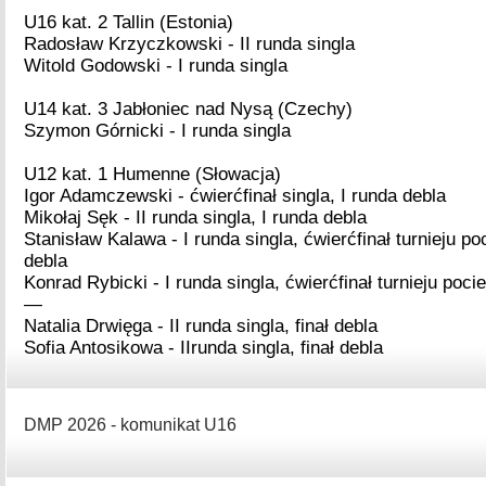
U16 kat. 2 Tallin (Estonia)
Radosław Krzyczkowski - II runda singla
Witold Godowski - I runda singla
U14 kat. 3 Jabłoniec nad Nysą (Czechy)
Szymon Górnicki - I runda singla
U12 kat. 1 Humenne (Słowacja)
Igor Adamczewski - ćwierćfinał singla, I runda debla
Mikołaj Sęk - II runda singla, I runda debla
Stanisław Kalawa - I runda singla, ćwierćfinał turnieju po
debla
Konrad Rybicki - I runda singla, ćwierćfinał turnieju poci
—
Natalia Drwięga - II runda singla, finał debla
Sofia Antosikowa - IIrunda singla, finał debla
DMP 2026 - komunikat U16