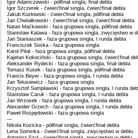
Igor Adamczewski - półfinał singla, finał debla
Igor Szczerek - ćwierćfinał singla, ćwierćfinał debla
Jakub Kozłowski - ćwierćfinał singla, półfinał debla
Jan Chwiałkowski - ćwierćfinał singla, ćwierćfinał debla
Natan Maćkowski - faza grupowa singla, półfinał debla
Stanisław Kalawa - faza grupowa singla, zwycięstwo w d
Jan Staniaszek - faza grupowa singla, I runda debla
Franciszek Soska - faza grupowa singla
Karol Piłat - faza grupowa singla, półfinał debla
Kajetan Kokociński - faza grupowa singla, ćwierćfinał de
Aleksander Rydecki - faza grupowa singla, finał debla
Tomasz Kusek - faza grupowa singla, półfinał debla
Francis Beyer - faza grupowa singla, I runda debla
Jan Telusiewicz - faza grupowa singla
Krzysztof Sampławski - faza grupowa singla, I runda deb
Stanisław Caruk - faza grupowa singla, I runda debla
Jan Wrzosek - faza grupowa singla, I runda debla
Alexander Grzech - faza grupowa singla, I runda debla
Paweł Rozpędowski - faza grupowa singla
—
Nikola Kozicka - półfinał singla, ćwierćfinał debla
Lena Sominka - ćwierćfinał singla, zwycięstwo w deblu
Antonina Szul - ćwierćfinał singla, zwycięstwo w deblu