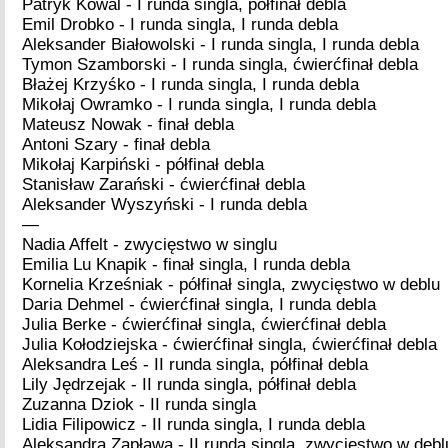
Patryk Kowal - I runda singla, półfinał debla
Emil Drobko - I runda singla, I runda debla
Aleksander Białowolski - I runda singla, I runda debla
Tymon Szamborski - I runda singla, ćwierćfinał debla
Błażej Krzyśko - I runda singla, I runda debla
Mikołaj Owramko - I runda singla, I runda debla
Mateusz Nowak - finał debla
Antoni Szary - finał debla
Mikołaj Karpiński - półfinał debla
Stanisław Zarański - ćwierćfinał debla
Aleksander Wyszyński - I runda debla
—
Nadia Affelt - zwycięstwo w singlu
Emilia Lu Knapik - finał singla, I runda debla
Kornelia Krześniak - półfinał singla, zwycięstwo w deblu
Daria Dehmel - ćwierćfinał singla, I runda debla
Julia Berke - ćwierćfinał singla, ćwierćfinał debla
Julia Kołodziejska - ćwierćfinał singla, ćwierćfinał debla
Aleksandra Leś - II runda singla, półfinał debla
Lily Jędrzejak - II runda singla, półfinał debla
Zuzanna Dziok - II runda singla
Lidia Filipowicz - II runda singla, I runda debla
Aleksandra Zapława - II runda singla, zwycięstwo w debl