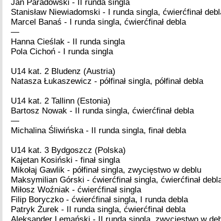
Jan Paradowski - II runda singla
Stanisław Niewiadomski - I runda singla, ćwierćfinał debl
Marcel Banaś - I runda singla, ćwierćfinał debla
—
Hanna Cieślak - II runda singla
Pola Cichoń - I runda singla
U14 kat. 2 Bludenz (Austria)
Natasza Łukaszewicz - półfinał singla, półfinał debla
U14 kat. 2 Tallinn (Estonia)
Bartosz Nowak - II runda singla, ćwierćfinał debla
—
Michalina Śliwińska - II runda singla, finał debla
U14 kat. 3 Bydgoszcz (Polska)
Kajetan Kosiński - finał singla
Mikołaj Gawlik - półfinał singla, zwycięstwo w deblu
Maksymilian Górski - ćwierćfinał singla, ćwierćfinał debl
Miłosz Woźniak - ćwierćfinał singla
Filip Boryczko - ćwierćfinał singla, I runda debla
Patryk Żurek - II runda singla, ćwierćfinał debla
Aleksander Lemański - II runda singla, zwycięstwo w de