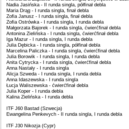
Nadia Jasińska - II runda singla, półfinał debla
Maria Drąg - I runda singla, finał debla
Zofia Janusz - I runda singla, finał debla
Zofia Ostrówka - I runda singla, I runda debla
Małgorzata Bajorek - I runda singla, ćwierćfinał debla
Antonina Zielińska - I runda singla, ćwierćfinał debla
Iga Mazur - I runda singla, I runda debla
Julia Dębicka - I runda singla, półfinał debla
Marcelina Paliczka - I runda singla, ćwierćfinał debla
Julia Borowik - I runda singla, I runda debla
Anita Cytrycka - I runda singla, ćwierćfinał debla
Anna Nastały - I runda singla
Alicja Szweda - I runda singla, I runda debla
Anna Idaszewska - I runda singla
Łucja Waliszewska - ćwierćfinał debla
Julia Koper - I runda debla
Kalina Zielińska - I runda debla
ITF J60 Bastad (Szwecja)
Ewangelina Penkevych - II runda singla, I runda debla
ITF J30 Nikozja (Cypr)