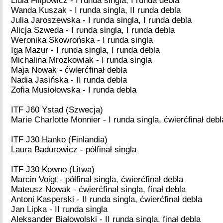
Lidia Filipowicz - I runda singla, I runda debla
Wanda Kuszak - I runda singla, II runda debla
Julia Jaroszewska - I runda singla, I runda debla
Alicja Szweda - I runda singla, I runda debla
Weronika Skowrońska - I runda singla
Iga Mazur - I runda singla, I runda debla
Michalina Mrozkowiak - I runda singla
Maja Nowak - ćwierćfinał debla
Nadia Jasińska - II runda debla
Zofia Musiołowska - I runda debla
ITF J60 Ystad (Szwecja)
Marie Charlotte Monnier - I runda singla, ćwierćfinał debl
ITF J30 Hanko (Finlandia)
Laura Badurowicz - półfinał singla
ITF J30 Kowno (Litwa)
Marcin Voigt - półfinał singla, ćwierćfinał debla
Mateusz Nowak - ćwierćfinał singla, finał debla
Antoni Kasperski - II runda singla, ćwierćfinał debla
Jan Lipka - II runda singla
Aleksander Białowolski - II runda singla, finał debla