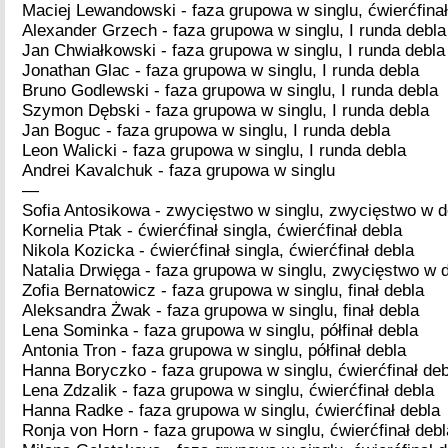
Maciej Lewandowski - faza grupowa w singlu, ćwierćfinał
Alexander Grzech - faza grupowa w singlu, I runda debla
Jan Chwiałkowski - faza grupowa w singlu, I runda debla
Jonathan Glac - faza grupowa w singlu, I runda debla
Bruno Godlewski - faza grupowa w singlu, I runda debla
Szymon Dębski - faza grupowa w singlu, I runda debla
Jan Boguc - faza grupowa w singlu, I runda debla
Leon Walicki - faza grupowa w singlu, I runda debla
Andrei Kavalchuk - faza grupowa w singlu
—
Sofia Antosikowa - zwycięstwo w singlu, zwycięstwo w d
Kornelia Ptak - ćwierćfinał singla, ćwierćfinał debla
Nikola Kozicka - ćwierćfinał singla, ćwierćfinał debla
Natalia Drwięga - faza grupowa w singlu, zwycięstwo w 
Zofia Bernatowicz - faza grupowa w singlu, finał debla
Aleksandra Żwak - faza grupowa w singlu, finał debla
Lena Sominka - faza grupowa w singlu, półfinał debla
Antonia Tron - faza grupowa w singlu, półfinał debla
Hanna Boryczko - faza grupowa w singlu, ćwierćfinał deb
Lena Zdzalik - faza grupowa w singlu, ćwierćfinał debla
Hanna Radke - faza grupowa w singlu, ćwierćfinał debla
Ronja von Horn - faza grupowa w singlu, ćwierćfinał debl