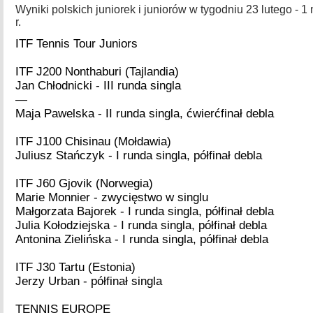
Wyniki polskich juniorek i juniorów w tygodniu 23 lutego - 
r.
ITF Tennis Tour Juniors
ITF J200 Nonthaburi (Tajlandia)
Jan Chłodnicki - III runda singla
—
Maja Pawelska - II runda singla, ćwierćfinał debla
ITF J100 Chisinau (Mołdawia)
Juliusz Stańczyk - I runda singla, półfinał debla
ITF J60 Gjovik (Norwegia)
Marie Monnier - zwycięstwo w singlu
Małgorzata Bajorek - I runda singla, półfinał debla
Julia Kołodziejska - I runda singla, półfinał debla
Antonina Zielińska - I runda singla, półfinał debla
ITF J30 Tartu (Estonia)
Jerzy Urban - półfinał singla
TENNIS EUROPE