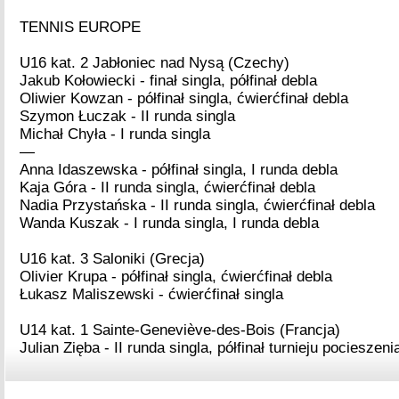
TENNIS EUROPE
U16 kat. 2 Jabłoniec nad Nysą (Czechy)
Jakub Kołowiecki - finał singla, półfinał debla
Oliwier Kowzan - półfinał singla, ćwierćfinał debla
Szymon Łuczak - II runda singla
Michał Chyła - I runda singla
—
Anna Idaszewska - półfinał singla, I runda debla
Kaja Góra - II runda singla, ćwierćfinał debla
Nadia Przystańska - II runda singla, ćwierćfinał debla
Wanda Kuszak - I runda singla, I runda debla
U16 kat. 3 Saloniki (Grecja)
Olivier Krupa - półfinał singla, ćwierćfinał debla
Łukasz Maliszewski - ćwierćfinał singla
U14 kat. 1 Sainte-Geneviève-des-Bois (Francja)
Julian Zięba - II runda singla, półfinał turnieju pocieszeni