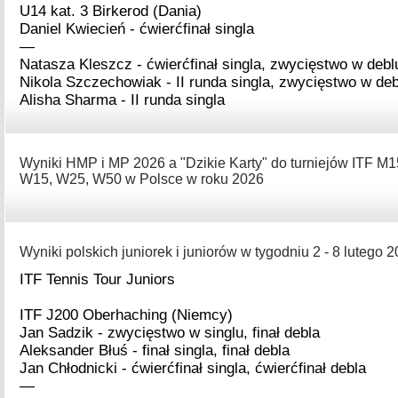
U14 kat. 3 Birkerod (Dania)
Daniel Kwiecień - ćwierćfinał singla
—
Natasza Kleszcz - ćwierćfinał singla, zwycięstwo w debl
Nikola Szczechowiak - II runda singla, zwycięstwo w deb
Alisha Sharma - II runda singla
Wyniki HMP i MP 2026 a "Dzikie Karty" do turniejów ITF M1
W15, W25, W50 w Polsce w roku 2026
Wyniki polskich juniorek i juniorów w tygodniu 2 - 8 lutego 2
ITF Tennis Tour Juniors
ITF J200 Oberhaching (Niemcy)
Jan Sadzik - zwycięstwo w singlu, finał debla
Aleksander Błuś - finał singla, finał debla
Jan Chłodnicki - ćwierćfinał singla, ćwierćfinał debla
—