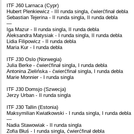
ITF J60 Larnaca (Cypr)
Hubert Plenkiewicz - III runda singla, ćwierćfinał debla
Sebastian Tejerina - II runda singla, II runda debla
—
Iga Mazur - II runda singla, II runda debla
Aleksandra Matysiak - I runda singla, II runda debla
Lidia Filipowicz - II runda debla
Maria Kur - I runda debla
ITF J30 Oslo (Norwegia)
Julia Berke - ćwierćfinał singla, I runda debla
Antonina Zielińska - ćwierćfinał singla, I runda debla
Marie Monnier - I runda singla
ITF J30 Domsjo (Szwecja)
Jerzy Urban - II runda singla
ITF J30 Tallin (Estonia)
Maksymilian Kwiatkowski - I runda singla, I runda debla
—
Nadia Stawowiak - II runda singla
Zofia Błuś - I runda singla, ćwierćfinał debla