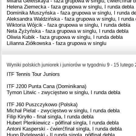
Milana Geletskaya - faza grupowa w singlu, ćwierćfinał d
Helena Ziemecka - faza grupowa w singlu, I runda debla
Dominika Muszyńska - faza grupowa w singlu, I runda d
Aleksandra Waldzińska - faza grupowa w singlu, I runda 
Wiktoria Wójcik - faza grupowa w singlu, I runda debla
Nela Żyżyńska - faza grupowa w singlu, I runda debla
Oliwia Kubik - faza grupowa w singlu, I runda debla
Lilianna Ziółkowska - faza grupowa w singlu
Wyniki polskich juniorek i juniorów w tygodniu 9 - 15 lutego 
ITF Tennis Tour Juniors
ITF J200 Punta Cana (Dominikana)
Tymon Litwic - zwycięstwo w singlu, I runda debla
ITF J60 Puszczykowo (Polska)
Michał Pielat - zwycięstwo w singlu, I runda debla
Filip Kiryłło - finał singla, I runda debla
Hubert Plenkiewicz - półfinał singla, I runda debla
Antoni Kasperski - ćwierćfinał singla, I runda debla
Hugo Rytelewski - II runda singla, półfinał debla