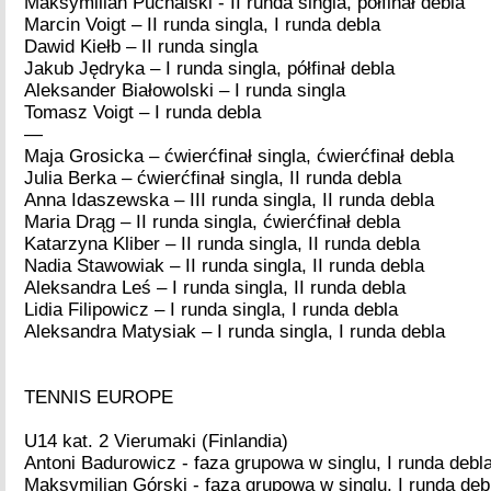
Maksymilian Puchalski - II runda singla, półfinał debla
Marcin Voigt – II runda singla, I runda debla
Dawid Kiełb – II runda singla
Jakub Jędryka – I runda singla, półfinał debla
Aleksander Białowolski – I runda singla
Tomasz Voigt – I runda debla
—
Maja Grosicka – ćwierćfinał singla, ćwierćfinał debla
Julia Berka – ćwierćfinał singla, II runda debla
Anna Idaszewska – III runda singla, II runda debla
Maria Drąg – II runda singla, ćwierćfinał debla
Katarzyna Kliber – II runda singla, II runda debla
Nadia Stawowiak – II runda singla, II runda debla
Aleksandra Leś – I runda singla, II runda debla
Lidia Filipowicz – I runda singla, I runda debla
Aleksandra Matysiak – I runda singla, I runda debla
TENNIS EUROPE
U14 kat. 2 Vierumaki (Finlandia)
Antoni Badurowicz - faza grupowa w singlu, I runda debl
Maksymilian Górski - faza grupowa w singlu, I runda deb