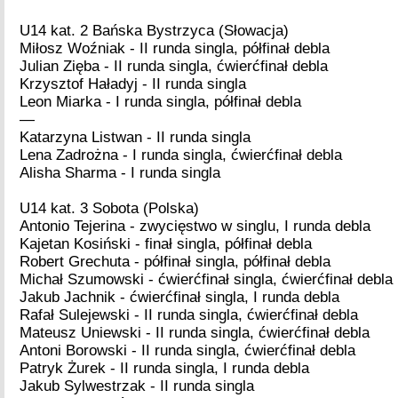
U14 kat. 2 Bańska Bystrzyca (Słowacja)
Miłosz Woźniak - II runda singla, półfinał debla
Julian Zięba - II runda singla, ćwierćfinał debla
Krzysztof Haładyj - II runda singla
Leon Miarka - I runda singla, półfinał debla
—
Katarzyna Listwan - II runda singla
Lena Zadrożna - I runda singla, ćwierćfinał debla
Alisha Sharma - I runda singla
U14 kat. 3 Sobota (Polska)
Antonio Tejerina - zwycięstwo w singlu, I runda debla
Kajetan Kosiński - finał singla, półfinał debla
Robert Grechuta - półfinał singla, półfinał debla
Michał Szumowski - ćwierćfinał singla, ćwierćfinał debla
Jakub Jachnik - ćwierćfinał singla, I runda debla
Rafał Sulejewski - II runda singla, ćwierćfinał debla
Mateusz Uniewski - II runda singla, ćwierćfinał debla
Antoni Borowski - II runda singla, ćwierćfinał debla
Patryk Żurek - II runda singla, I runda debla
Jakub Sylwestrzak - II runda singla