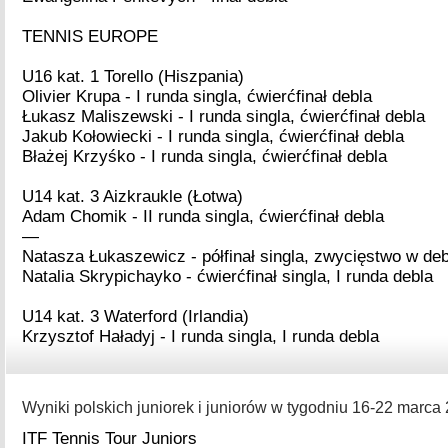
TENNIS EUROPE
U16 kat. 1 Torello (Hiszpania)
Olivier Krupa - I runda singla, ćwierćfinał debla
Łukasz Maliszewski - I runda singla, ćwierćfinał debla
Jakub Kołowiecki - I runda singla, ćwierćfinał debla
Błażej Krzyśko - I runda singla, ćwierćfinał debla
U14 kat. 3 Aizkraukle (Łotwa)
Adam Chomik - II runda singla, ćwierćfinał debla
—
Natasza Łukaszewicz - półfinał singla, zwycięstwo w deb
Natalia Skrypichayko - ćwierćfinał singla, I runda debla
U14 kat. 3 Waterford (Irlandia)
Krzysztof Haładyj - I runda singla, I runda debla
Wyniki polskich juniorek i juniorów w tygodniu 16-22 marca 
ITF Tennis Tour Juniors