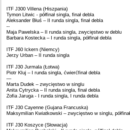
ITF J300 Villena (Hiszpania)
Tymon Litwic - półfinał singla, finał debla
Aleksander Błuś – II runda singla, finał debla
--
Maja Pawelska – II runda singla, zwycięstwo w deblu
Barbara Kostecka – I runda singla, półfinał debla
ITF J60 Ickern (Niemcy)
Jerzy Urban – II runda singla
ITF J30 Jurmala (Łotwa)
Piotr Kluj – I runda singla, ćwierćfinał debla
—
Marta Dudek – zwycięstwo w singlu
Anita Cytrycka – II runda singla, finał debla
Zofia Jaruga - I runda singla, I runda debla
ITF J30 Cayenne (Gujana Francuska)
Maksymilian Kwiatkowski – zwycięstwo w singlu, półfinał
ITF J30 Koszyce (Słowacja)