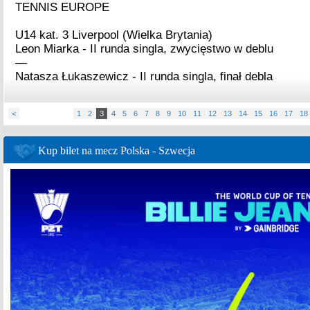
TENNIS EUROPE
U14 kat. 3 Liverpool (Wielka Brytania)
Leon Miarka - II runda singla, zwycięstwo w deblu
—
Natasza Łukaszewicz - II runda singla, finał debla
<
1
2
3
4
5
6
7
8
9
10
11
12
13
14
15
16
17
18
Kup bilet na mecz Polska - Szwecja