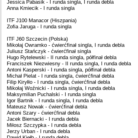
Jessica Pabasik - I runda singla, I runda debla
Anna Kmiecik - I runda singla
ITF J100 Manacor (Hiszpania)
Zofia Jaruga - I runda singla
ITF J60 Szczecin (Polska)
Mikołaj Owramko - ćwierćfinał singla, I runda debla
Juliusz Stańczyk - ćwierćfinał singla
Hugo Rytelewski - II runda singla, półfinał debla
Franciszek Niezwiesny - II runda singla, I runda debla
Antoni Kasperski - I runda singla, półfinał debla
Michał Pielat - I runda singla, ćwierćfinał debla
Filip Kiryłło - I runda singla, ćwierćfinał debla
Mikołaj Woźnicki - I runda singla, I runda debla
Maksymilian Puchalski - I runda singla
Igor Bartnik - I runda singla, I runda debla
Mateusz Nowak - ćwierćfinał debla
Antoni Szary - ćwierćfinał debla
Jacek Biernacki - I runda debla
Miłosz Szczypka - I runda debla
Jerzy Urban - I runda debla
Dawid Kiełb - I runda debla