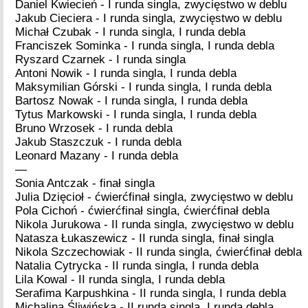
Daniel Kwiecień - I runda singla, zwycięstwo w deblu
Jakub Cieciera - I runda singla, zwycięstwo w deblu
Michał Czubak - I runda singla, I runda debla
Franciszek Sominka - I runda singla, I runda debla
Ryszard Czarnek - I runda singla
Antoni Nowik - I runda singla, I runda debla
Maksymilian Górski - I runda singla, I runda debla
Bartosz Nowak - I runda singla, I runda debla
Tytus Markowski - I runda singla, I runda debla
Bruno Wrzosek - I runda debla
Jakub Staszczuk - I runda debla
Leonard Mazany - I runda debla
—
Sonia Antczak - finał singla
Julia Dzięcioł - ćwierćfinał singla, zwycięstwo w deblu
Pola Cichoń - ćwierćfinał singla, ćwierćfinał debla
Nikola Jurukowa - II runda singla, zwycięstwo w deblu
Natasza Łukaszewicz - II runda singla, finał singla
Nikola Szczechowiak - II runda singla, ćwierćfinał debla
Natalia Cytrycka - II runda singla, I runda debla
Lila Kowal - II runda singla, I runda debla
Serafima Karpushkina - II runda singla, I runda debla
Michalina Śliwińska - II runda singla, I runda debla