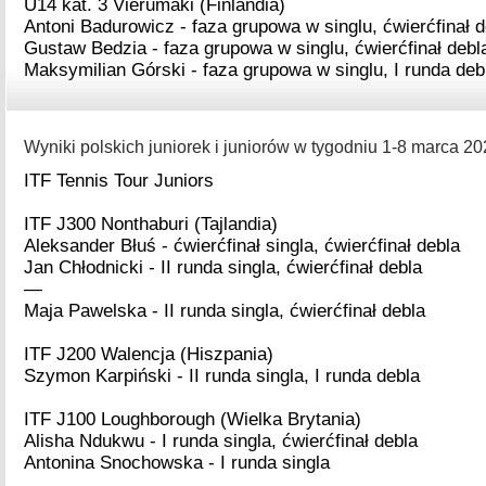
U14 kat. 3 Vierumaki (Finlandia)
Antoni Badurowicz - faza grupowa w singlu, ćwierćfinał d
Gustaw Bedzia - faza grupowa w singlu, ćwierćfinał debl
Maksymilian Górski - faza grupowa w singlu, I runda deb
Wyniki polskich juniorek i juniorów w tygodniu 1-8 marca 202
ITF Tennis Tour Juniors
ITF J300 Nonthaburi (Tajlandia)
Aleksander Błuś - ćwierćfinał singla, ćwierćfinał debla
Jan Chłodnicki - II runda singla, ćwierćfinał debla
—
Maja Pawelska - II runda singla, ćwierćfinał debla
ITF J200 Walencja (Hiszpania)
Szymon Karpiński - II runda singla, I runda debla
ITF J100 Loughborough (Wielka Brytania)
Alisha Ndukwu - I runda singla, ćwierćfinał debla
Antonina Snochowska - I runda singla