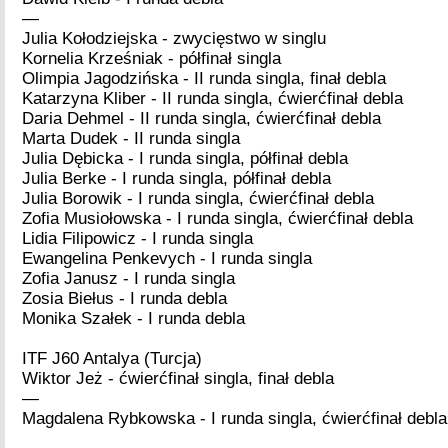
—
Julia Kołodziejska - zwycięstwo w singlu
Kornelia Krześniak - półfinał singla
Olimpia Jagodzińska - II runda singla, finał debla
Katarzyna Kliber - II runda singla, ćwierćfinał debla
Daria Dehmel - II runda singla, ćwierćfinał debla
Marta Dudek - II runda singla
Julia Dębicka - I runda singla, półfinał debla
Julia Berke - I runda singla, półfinał debla
Julia Borowik - I runda singla, ćwierćfinał debla
Zofia Musiołowska - I runda singla, ćwierćfinał debla
Lidia Filipowicz - I runda singla
Ewangelina Penkevych - I runda singla
Zofia Janusz - I runda singla
Zosia Biełus - I runda debla
Monika Szałek - I runda debla
ITF J60 Antalya (Turcja)
Wiktor Jeż - ćwierćfinał singla, finał debla
—
Magdalena Rybkowska - I runda singla, ćwierćfinał debla