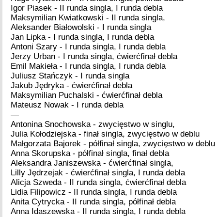
Igor Piasek - II runda singla, I runda debla
Maksymilian Kwiatkowski - II runda singla,
Aleksander Białowolski - I runda singla
Jan Lipka - I runda singla, I runda debla
Antoni Szary - I runda singla, I runda debla
Jerzy Urban - I runda singla, ćwierćfinał debla
Emil Makieła - I runda singla, I runda debla
Juliusz Stańczyk - I runda singla
Jakub Jędryka - ćwierćfinał debla
Maksymilian Puchalski - ćwierćfinał debla
Mateusz Nowak - I runda debla
—
Antonina Snochowska - zwycięstwo w singlu,
Julia Kołodziejska - finał singla, zwycięstwo w deblu
Małgorzata Bajorek - półfinał singla, zwycięstwo w deblu
Anna Skorupska - półfinał singla, finał debla
Aleksandra Janiszewska - ćwierćfinał singla,
Lilly Jędrzejak - ćwierćfinał singla, I runda debla
Alicja Szweda - II runda singla, ćwierćfinał debla
Lidia Filipowicz - II runda singla, I runda debla
Anita Cytrycka - II runda singla, półfinał debla
Anna Idaszewska - II runda singla, I runda debla