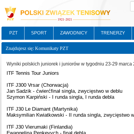
PZT
SPORT
ZAWODNICY
TRENERZY
Znajdujesz się: Komunikaty PZT
Wyniki polskich juniorek i juniorów w tygodniu 23-29 marca 
ITF Tennis Tour Juniors
ITF J300 Vrsar (Chorwacja)
Jan Sadzik - ćwierćfinał singla, zwycięstwo w deblu
Szymon Karpiński - I runda singla, I runda debla
ITF J30 Le Diamant (Martynika)
Maksymilian Kwiatkowski - II runda singla, zwycięstwo 
ITF J30 Vierumaki (Finlandia)
Ewangelina Penkevych - finał debla