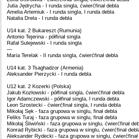
Julia Jędrycha - I runda singla, ćwierćfinał debla
Amelia Artemiuk - I runda singla, I runda debla
Natalia Drela - I runda debla
U14 kat. 2 Bukareszt (Rumunia)
Antonio Tejerina - półfinał singla
Rafał Sulejewski - I runda singla
—
Maria Terelak - II runda singla, ćwierćfinał debla
U14 kat. 3 Tsaghadzor (Armenia)
Aleksander Pierzycki - I runda debla
U12 kat. 2 Kozerki (Polska)
Jakub Kozłowski - półfinał singla, ćwierćfinał debla
Igor Adamczewski - półfinał singla, I runda debla
Leon Szostecki - ćwierćfinał singla, I runda debla
Mikołaj Sęk - faza grupowa w singlu, finał debla
Feliks Turaj - faza grupowa w singlu, finał debla
Mikołaj Śliwiński - faza grupowa w singlu, ćwierćfinał de
Konrad Rybicki - faza grupowa w singlu, ćwierćfinał debl
Aleksander Rydecki - faza grupowa w singlu, ćwierćfinał