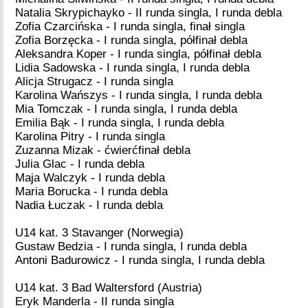
Natalia Skrypichayko - II runda singla, I runda debla
Zofia Czarcińska - I runda singla, finał singla
Zofia Borzęcka - I runda singla, półfinał debla
Aleksandra Koper - I runda singla, półfinał debla
Lidia Sadowska - I runda singla, I runda debla
Alicja Strugacz - I runda singla
Karolina Wańszys - I runda singla, I runda debla
Mia Tomczak - I runda singla, I runda debla
Emilia Bąk - I runda singla, I runda debla
Karolina Pitry - I runda singla
Zuzanna Mizak - ćwierćfinał debla
Julia Glac - I runda debla
Maja Walczyk - I runda debla
Maria Borucka - I runda debla
Nadia Łuczak - I runda debla
U14 kat. 3 Stavanger (Norwegia)
Gustaw Bedzia - I runda singla, I runda debla
Antoni Badurowicz - I runda singla, I runda debla
U14 kat. 3 Bad Waltersford (Austria)
Eryk Manderla - II runda singla