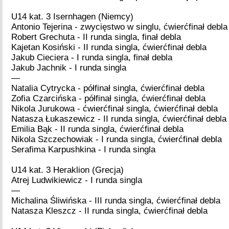
U14 kat. 3 Isernhagen (Niemcy)
Antonio Tejerina - zwycięstwo w singlu, ćwierćfinał debla
Robert Grechuta - II runda singla, finał debla
Kajetan Kosiński - II runda singla, ćwierćfinał debla
Jakub Cieciera - I runda singla, finał debla
Jakub Jachnik - I runda singla
—
Natalia Cytrycka - półfinał singla, ćwierćfinał debla
Zofia Czarcińska - półfinał singla, ćwierćfinał debla
Nikola Jurukowa - ćwierćfinał singla, ćwierćfinał debla
Natasza Łukaszewicz - II runda singla, ćwierćfinał debla
Emilia Bąk - II runda singla, ćwierćfinał debla
Nikola Szczechowiak - I runda singla, ćwierćfinał debla
Serafima Karpushkina - I runda singla
U14 kat. 3 Heraklion (Grecja)
Atrej Ludwikiewicz - I runda singla
—
Michalina Śliwińska - III runda singla, ćwierćfinał debla
Natasza Kleszcz - II runda singla, ćwierćfinał debla