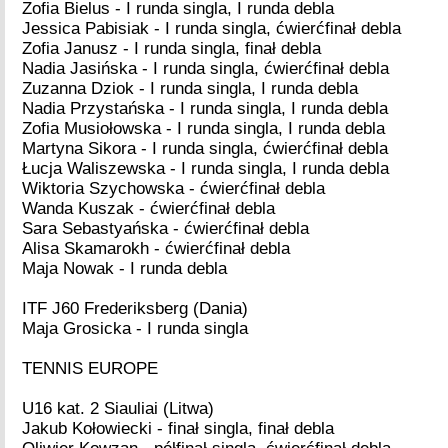
Zofia Bielus - I runda singla, I runda debla
Jessica Pabisiak - I runda singla, ćwierćfinał debla
Zofia Janusz - I runda singla, finał debla
Nadia Jasińska - I runda singla, ćwierćfinał debla
Zuzanna Dziok - I runda singla, I runda debla
Nadia Przystańska - I runda singla, I runda debla
Zofia Musiołowska - I runda singla, I runda debla
Martyna Sikora - I runda singla, ćwierćfinał debla
Łucja Waliszewska - I runda singla, I runda debla
Wiktoria Szychowska - ćwierćfinał debla
Wanda Kuszak - ćwierćfinał debla
Sara Sebastyańska - ćwierćfinał debla
Alisa Skamarokh - ćwierćfinał debla
Maja Nowak - I runda debla
ITF J60 Frederiksberg (Dania)
Maja Grosicka - I runda singla
TENNIS EUROPE
U16 kat. 2 Siauliai (Litwa)
Jakub Kołowiecki - finał singla, finał debla