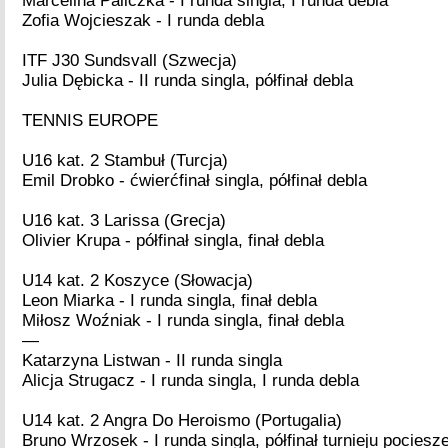
Marcelina Paliczka - I runda singla, I runda debla
Zofia Wojcieszak - I runda debla
ITF J30 Sundsvall (Szwecja)
Julia Dębicka - II runda singla, półfinał debla
TENNIS EUROPE
U16 kat. 2 Stambuł (Turcja)
Emil Drobko - ćwierćfinał singla, półfinał debla
U16 kat. 3 Larissa (Grecja)
Olivier Krupa - półfinał singla, finał debla
U14 kat. 2 Koszyce (Słowacja)
Leon Miarka - I runda singla, finał debla
Miłosz Woźniak - I runda singla, finał debla
—
Katarzyna Listwan - II runda singla
Alicja Strugacz - I runda singla, I runda debla
U14 kat. 2 Angra Do Heroismo (Portugalia)
Bruno Wrzosek - I runda singla, półfinał turnieju pociesze