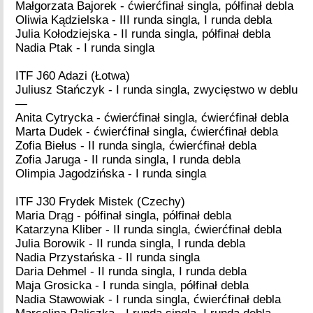
Małgorzata Bajorek - ćwierćfinał singla, półfinał debla
Oliwia Kądzielska - III runda singla, I runda debla
Julia Kołodziejska - II runda singla, półfinał debla
Nadia Ptak - I runda singla
ITF J60 Adazi (Łotwa)
Juliusz Stańczyk - I runda singla, zwycięstwo w deblu
—
Anita Cytrycka - ćwierćfinał singla, ćwierćfinał debla
Marta Dudek - ćwierćfinał singla, ćwierćfinał debla
Zofia Biełus - II runda singla, ćwierćfinał debla
Zofia Jaruga - II runda singla, I runda debla
Olimpia Jagodzińska - I runda singla
ITF J30 Frydek Mistek (Czechy)
Maria Drąg - półfinał singla, półfinał debla
Katarzyna Kliber - II runda singla, ćwierćfinał debla
Julia Borowik - II runda singla, I runda debla
Nadia Przystańska - II runda singla
Daria Dehmel - II runda singla, I runda debla
Maja Grosicka - I runda singla, półfinał debla
Nadia Stawowiak - I runda singla, ćwierćfinał debla