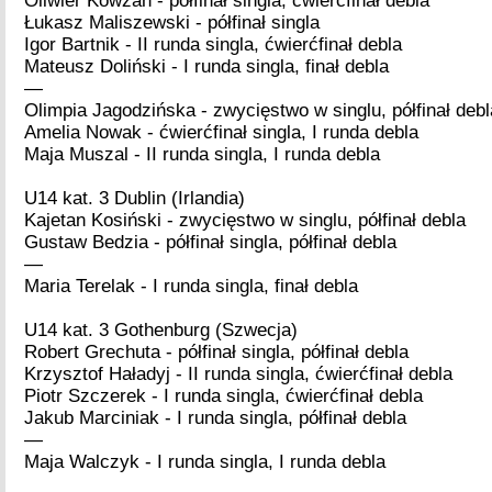
Oliwier Kowzan - półfinał singla, ćwierćfinał debla
Łukasz Maliszewski - półfinał singla
Igor Bartnik - II runda singla, ćwierćfinał debla
Mateusz Doliński - I runda singla, finał debla
—
Olimpia Jagodzińska - zwycięstwo w singlu, półfinał debl
Amelia Nowak - ćwierćfinał singla, I runda debla
Maja Muszal - II runda singla, I runda debla
U14 kat. 3 Dublin (Irlandia)
Kajetan Kosiński - zwycięstwo w singlu, półfinał debla
Gustaw Bedzia - półfinał singla, półfinał debla
—
Maria Terelak - I runda singla, finał debla
U14 kat. 3 Gothenburg (Szwecja)
Robert Grechuta - półfinał singla, półfinał debla
Krzysztof Haładyj - II runda singla, ćwierćfinał debla
Piotr Szczerek - I runda singla, ćwierćfinał debla
Jakub Marciniak - I runda singla, półfinał debla
—
Maja Walczyk - I runda singla, I runda debla