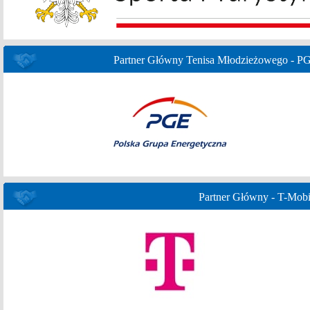
Partner Główny Tenisa Młodzieżowego - P
Partner Główny - T-Mobi