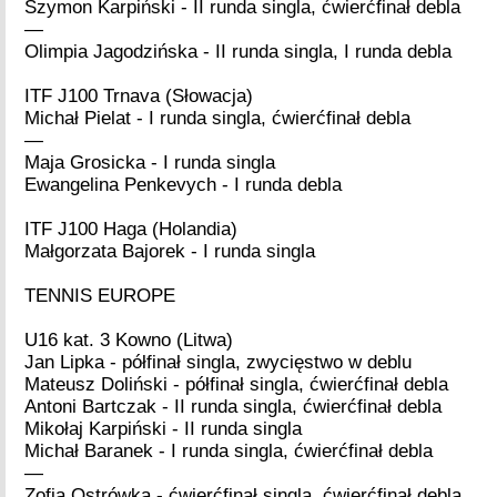
Szymon Karpiński - II runda singla, ćwierćfinał debla
—
Olimpia Jagodzińska - II runda singla, I runda debla
ITF J100 Trnava (Słowacja)
Michał Pielat - I runda singla, ćwierćfinał debla
—
Maja Grosicka - I runda singla
Ewangelina Penkevych - I runda debla
ITF J100 Haga (Holandia)
Małgorzata Bajorek - I runda singla
TENNIS EUROPE
U16 kat. 3 Kowno (Litwa)
Jan Lipka - półfinał singla, zwycięstwo w deblu
Mateusz Doliński - półfinał singla, ćwierćfinał debla
Antoni Bartczak - II runda singla, ćwierćfinał debla
Mikołaj Karpiński - II runda singla
Michał Baranek - I runda singla, ćwierćfinał debla
—
Zofia Ostrówka - ćwierćfinał singla, ćwierćfinał debla