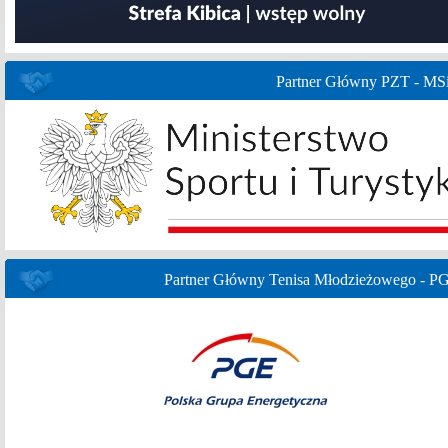
Partner Główny PZT - MS
Partner Główny Tenisa Młodzieżowego - P