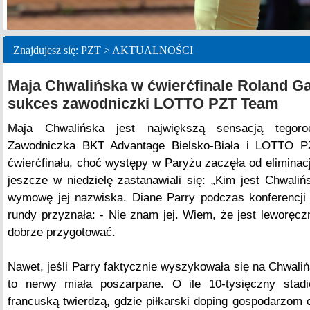
Znajdujesz się: PZT > AKTUALNOŚCI
Maja Chwalińska w ćwierćfinale Roland G
sukces zawodniczki LOTTO PZT Team
Maja Chwalińska jest największą sensacją tegoro
Zawodniczka BKT Advantage Bielsko-Biała i LOTTO 
ćwierćfinału, choć występy w Paryżu zaczęła od eliminacj
jeszcze w niedzielę zastanawiali się: „Kim jest Chwalińs
wymowę jej nazwiska. Diane Parry podczas konferencji
rundy przyznała: - Nie znam jej. Wiem, że jest leworęcz
dobrze przygotować.
Nawet, jeśli Parry faktycznie wyszykowała się na Chwalińs
to nerwy miała poszarpane. O ile 10-tysięczny stadi
francuską twierdzą, gdzie piłkarski doping gospodarzom c