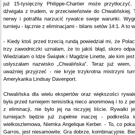
już 15-tysięczny Philippe-Chartier może przytłoczyć
dźwigała z trudem, w przeciwieństwie do Chwalińskiej. 
nerwy i potrafiła narzucić rywalce swoje warunki. Wyg
turnieju - łącznie z eliminacjami - bilans setów 14:1. A to
- Kiedy ktoś przed trzecią rundą powiedział mi, że Polac
trzy zawodniczki uznałam, że to jakiś błąd, skoro odp
Wiedziałam o Idze Świątek i Magdzie Linette, ale kim jest
usłyszałam nazwisko „Chwalińska”. Teraz już wiem, 
uważniej przyjrzeć - nie kryje trzykrotna mistrzyni tu
Amerykanka Lindsay Davenport.
Chwalińska dla wielu ekspertów oraz większości rywal
była przed turniejem tenisistką nieco anonimową i to z pe
z eliminacji, nie było jej na niczyjej liście. Rywalki j
turniejach będzie już zupełnie inaczej - podkreśla i
wielkoszlemowa, Niemka Angelique Kerber. - To, co poka
Garros, jest niesamowite. Gra dobrze, kombinacyjnie. Bie