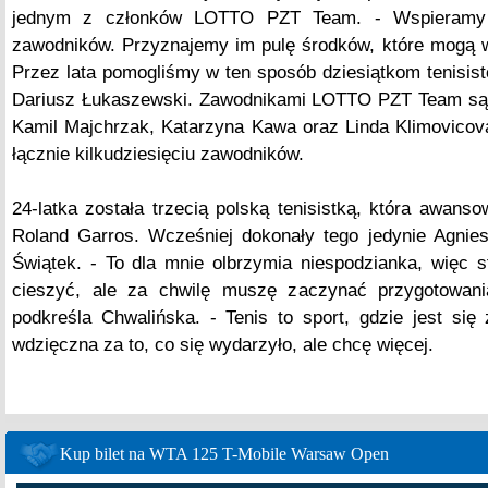
jednym z członków LOTTO PZT Team. - Wspieramy 
zawodników. Przyznajemy im pulę środków, które mogą w
Przez lata pomogliśmy w ten sposób dziesiątkom tenisis
Dariusz Łukaszewski. Zawodnikami LOTTO PZT Team są ta
Kamil Majchrzak, Katarzyna Kawa oraz Linda Klimovicov
łącznie kilkudziesięciu zawodników.
24-latka została trzecią polską tenisistką, która awanso
Roland Garros. Wcześniej dokonały tego jedynie Agni
Świątek. - To dla mnie olbrzymia niespodzianka, więc 
cieszyć, ale za chwilę muszę zaczynać przygotowan
podkreśla Chwalińska. - Tenis to sport, gdzie jest si
wdzięczna za to, co się wydarzyło, ale chcę więcej.
Kup bilet na WTA 125 T-Mobile Warsaw Open