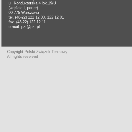
ul. Konduktorska 4 lok.19/U
(wejście I, parter).
00-775 Warszawa
tel. (48-22) 122 12 00, 122 12 01
fax. (48-22) 122 12 11
e-mail: pzt@pzt.pl
Copyright Polski Związek Tenisowy.
All rights reserved