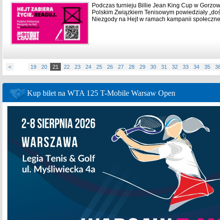
Podczas turnieju Billie Jean King Cup w Gorzowie
Polskim Związkiem Tenisowym powiedziały „doś
Niezgody na Hejt w ramach kampanii społeczne
<
19
20
21
22
23
24
25
26
27
28
29
30
31
32
33
34
35
3
Kup bilet na WTA 125 T-Mobile Warsaw Open