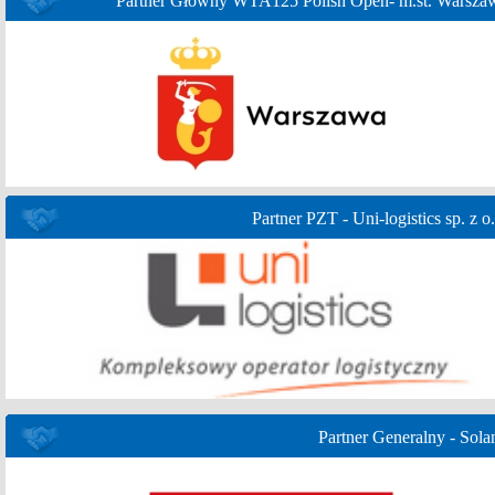
Partner Główny WTA125 Polish Open- m.st. Warsza
Partner PZT - Uni-logistics sp. z o.
Partner Generalny - Sola