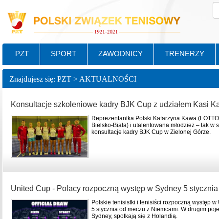
PZT
SPORT
ZAWODNICY
TRENERZY
Znajdujesz się: PZT > AKTUALNOŚCI
Konsultacje szkoleniowe kadry BJK Cup z udziałem Kasi K
Reprezentantka Polski Katarzyna Kawa (LOTT
Bielsko-Biała) i utalentowana młodzież – tak w
konsultacje kadry BJK Cup w Zielonej Górze.
United Cup - Polacy rozpoczną występ w Sydney 5 stycznia
Polskie tenisistki i tenisiści rozpoczną występ
5 stycznia od meczu z Niemcami. W drugim poje
Sydney, spotkają się z Holandią.