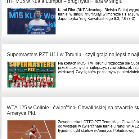
ITF M15 w Kuala Lumpur – drugi tytuł Filara w singlu
Karol Filar (BKT Advantage Bielsko-Biała) wygr
turniej w singlu, triumfując w imprezie ITF M15
Japończyka Yutę Kawahashiego 6:3, 7:6 (7-3).
Supermasters PZT U11 w Toruniu - czyli grają najlepsi z na
Na kortach MOSiR w Toruniu rozpoczął się Supe
przeznaczony dla najlepszych zawodniczek i za
wiekowej. Zwycięzców poznamy w poniedziałek
WTA 125 w Colinie - ćwierćfinał Chwalińskiej na otwarcie s
Ameryce Płd.
Zawodniczka LOTTO PZT Team Maja Chwalińska 
od występu w ćwierćfinale turnieju rangi WTA 12
tygodniu cykl startów w Ameryce Południowej.